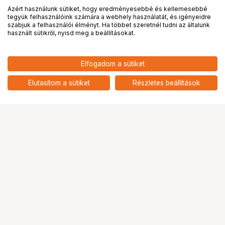
Azért használunk sütiket, hogy eredményesebbé és kellemesebbé
tegyük felhasználóink számára a webhely használatát, és igényeidre
PRO
partnerségek
szabjuk a felhasználói élményt. Ha többet szeretnél tudni az általunk
használt sütikről, nyisd meg a beállításokat.
8 890
HUF
Elfogadom a sütiket
nettó: 7 000 HUF
Insta360 X4 Mikrofon Adapter
add
Elutasítom a sütiket
Részletes beállítások
Ugrás az oldal tetejére
Segítség a vásárláshoz
Fizetési lehetőségek
Szállítással kapcsolatos részletek
Reklamáció és termékvisszaküldés
Fogyasztói elállás