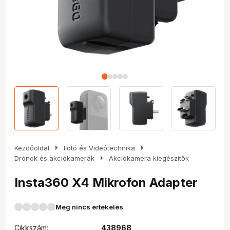
arrow_right
arrow_right
Kezdőoldal
Fotó és Videótechnika
arrow_right
Drónok és akciókamerák
Akciókamera kiegészítők
Insta360 X4 Mikrofon Adapter
Még nincs értékelés
Cikkszám:
438968