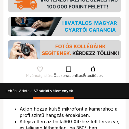
check_box_outline_blank
notifications
Kívánságlistára
Összehasonlítás
Értesítések
Leírás
Adatok
Vásárlói vélemények
Adjon hozzá külső mikrofont a kamerához a
profi szintű hangzás érdekében.
Kifejezetten az Insta360 X4-hez lett tervezve,
és teljesen láthatatlan, ha 360°-ban