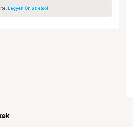
lte.
Legyen Ön az első!
kek