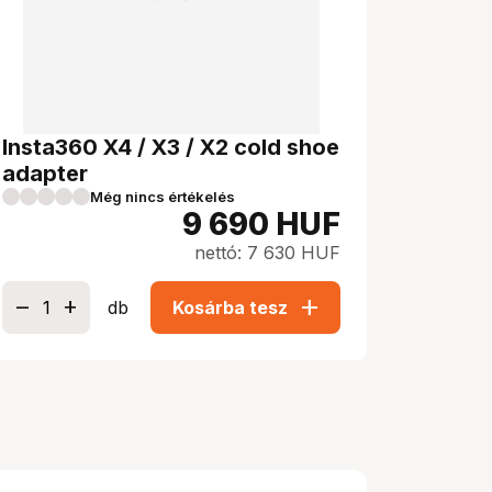
Insta360 X4 / X3 / X2 cold shoe
adapter
Még nincs értékelés
9 690
HUF
nettó: 7 630 HUF
add
db
Kosárba tesz