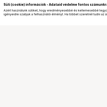
Süti (cookie) információk - Adataid védelme fontos számunkr
Azért használunk sütiket, hogy eredményesebbé és kellemesebbé tegyük
igényeidre szabjuk a felhasználói élményt. Ha többet szeretnél tudni az ált
Segítség a vásárláshoz
Ismerj
Fizetési lehetőségek
Bemuta
Szállítással kapcsolatos részletek
Vevőink
Reklamáció és termékvisszaküldés
Bemutat
Fogyasztói elállás
Rendez
Adattörlő kódok
Diákkár
Cofidis Express áruhitel
VIP kár
Lízing lehetőségek
Talent 
Ajándékutalvány
Állásaj
Gyakran Ismételt Kérdések