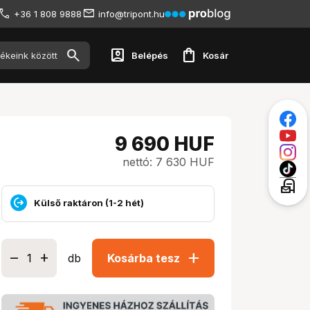
+36 1 808 9888
info@tripont.hu
account_box
shopping_bag
Belépés
Kosár
9 690
HUF
nettó: 7 630 HUF
local_post_office
Külső raktáron (1-2 hét)
add
db
Kosárba tesz