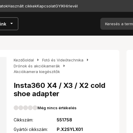
atok
Használt cikkek
Kapcsolat
GYIK
Hírlevél
arrow_drop_down
ink
arrow_right
arrow_right
Kezdőoldal
Fotó és Videótechnika
arrow_right
Drónok és akciókamerák
Akciókamera kiegészítők
Insta360 X4 / X3 / X2 cold
shoe adapter
Még nincs értékelés
Cikkszám:
551758
Gyártói cikkszám:
P.X2SYLX01