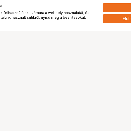
a
 felhasználóink számára a webhely használatát, és
alunk használt sütikről, nyisd meg a beállításokat.
Elut
 meg minket!
További oldalaink
tkozunk
Fotókönyv
 véleménye rólunk
Fotólabor
óterem és Stúdió
Digitalizálás
vények
PhaseOne
tya
Bluechip
tya
Problog
Program
Márkáink
ánlatok
Pályázatok