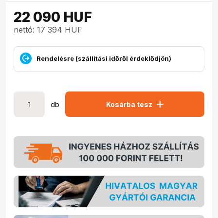
22 090
HUF
nettó: 17 394 HUF
Rendelésre (szállítási időről érdeklődjön)
add
db
Kosárba tesz