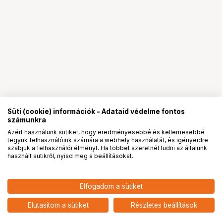
Süti (cookie) információk - Adataid védelme fontos
számunkra
Azért használunk sütiket, hogy eredményesebbé és kellemesebbé
tegyük felhasználóink számára a webhely használatát, és igényeidre
PRO
partnerségek
szabjuk a felhasználói élményt. Ha többet szeretnél tudni az általunk
használt sütikről, nyisd meg a beállításokat.
22 090
HUF
Elfogadom a sütiket
nettó: 17 394 HUF
Insta360 X5 fotós markolat
(fehér)
add
Elutasítom a sütiket
Részletes beállítások