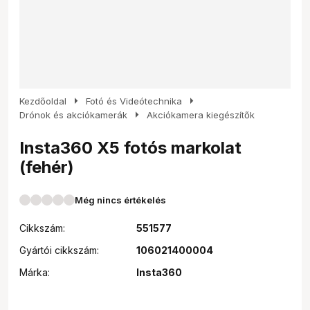
arrow_right
arrow_right
Kezdőoldal
Fotó és Videótechnika
arrow_right
Drónok és akciókamerák
Akciókamera kiegészítők
Insta360 X5 fotós markolat
(fehér)
Még nincs értékelés
Cikkszám:
551577
Gyártói cikkszám:
106021400004
Márka:
Insta360