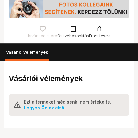
check_box_outline_blank
notifications
Kívánságlistára
Összehasonlítás
Értesítések
Vásárlói vélemények
Vásárlói vélemények
Ezt a terméket még senki nem értékelte.
Legyen Ön az első!