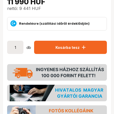
11 990
HUF
nettó: 9 441 HUF
Rendelésre (szállítási időről érdeklődjön)
add
db
Kosárba tesz