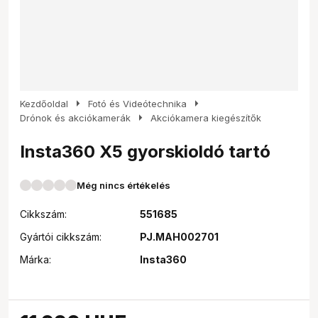
arrow_right
arrow_right
Kezdőoldal
Fotó és Videótechnika
arrow_right
Drónok és akciókamerák
Akciókamera kiegészítők
Insta360 X5 gyorskioldó tartó
Még nincs értékelés
Cikkszám:
551685
Gyártói cikkszám:
PJ.MAH002701
Márka:
Insta360