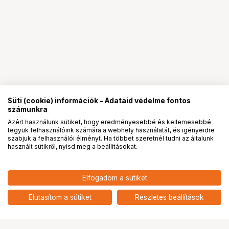
Süti (cookie) információk - Adataid védelme fontos
számunkra
Azért használunk sütiket, hogy eredményesebbé és kellemesebbé
tegyük felhasználóink számára a webhely használatát, és igényeidre
PRO
partnerségek
szabjuk a felhasználói élményt. Ha többet szeretnél tudni az általunk
használt sütikről, nyisd meg a beállításokat.
11 990
HUF
Elfogadom a sütiket
nettó: 9 441 HUF
Insta360 X5 gyorskioldó tartó
add
Elutasítom a sütiket
Részletes beállítások
Ugrás az oldal tetejére