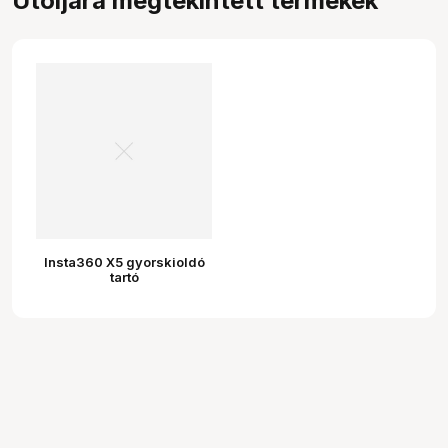
Utoljára megtekintett termékek
Insta360 X5 gyorskioldó
tartó