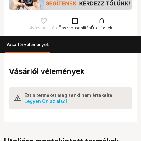
check_box_outline_blank
notifications
Kívánságlistára
Összehasonlítás
Értesítések
Vásárlói vélemények
Vásárlói vélemények
Ezt a terméket még senki nem értékelte.
Legyen Ön az első!