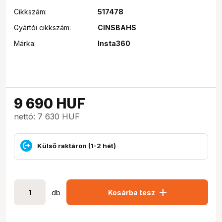
Cikkszám:
517478
Gyártói cikkszám:
CINSBAHS
Márka:
Insta360
9 690
HUF
nettó: 7 630 HUF
Külső raktáron (1-2 hét)
add
db
Kosárba tesz