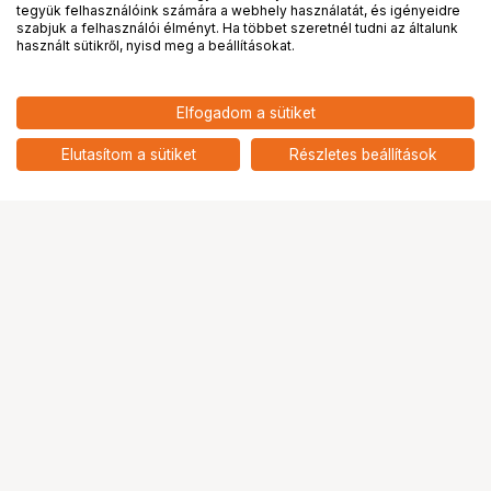
tegyük felhasználóink számára a webhely használatát, és igényeidre
PRO
partnerségek
szabjuk a felhasználói élményt. Ha többet szeretnél tudni az általunk
használt sütikről, nyisd meg a beállításokat.
9 690
HUF
Elfogadom a sütiket
nettó: 7 630 HUF
Insta360 X5 hűtést segítő
kijelzővédő
add
Elutasítom a sütiket
Részletes beállítások
Ugrás az oldal tetejére
Segítség a vásárláshoz
Fizetési lehetőségek
Szállítással kapcsolatos részletek
Reklamáció és termékvisszaküldés
Fogyasztói elállás
Adattörlő kódok