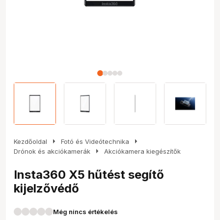
arrow_right
arrow_right
Kezdőoldal
Fotó és Videótechnika
arrow_right
Drónok és akciókamerák
Akciókamera kiegészítők
Insta360 X5 hűtést segítő
kijelzővédő
Még nincs értékelés