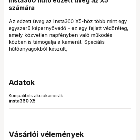
Insta360 hűtő edzett üveg az X5
számára
Az edzett üveg az Insta360 X5-höz több mint egy
egyszerű képernyővédő - ez egy fejlett védőréteg,
amely közvetlen napfényben való működés
közben is támogatja a kamerát. Speciális
hűtőanyagokból készült,
Adatok
Kompatibilis akciókamerák
insta360 X5
Vásárlói vélemények