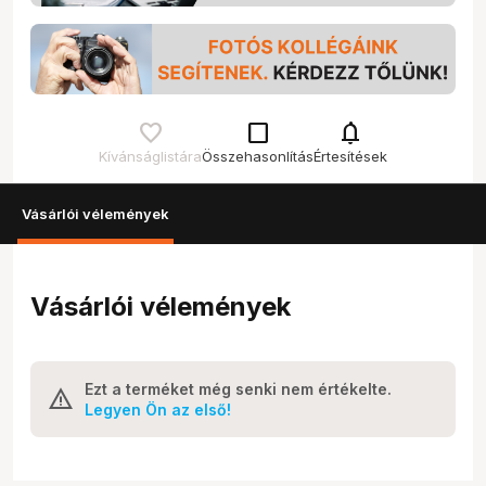
check_box_outline_blank
notifications
Kívánságlistára
Összehasonlítás
Értesítések
Vásárlói vélemények
Vásárlói vélemények
Ezt a terméket még senki nem értékelte.
Legyen Ön az első!