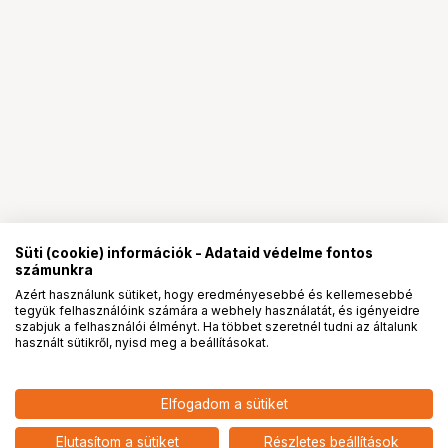
Süti (cookie) információk - Adataid védelme fontos
számunkra
Azért használunk sütiket, hogy eredményesebbé és kellemesebbé
tegyük felhasználóink számára a webhely használatát, és igényeidre
PRO
partnerségek
szabjuk a felhasználói élményt. Ha többet szeretnél tudni az általunk
használt sütikről, nyisd meg a beállításokat.
9 690
HUF
Elfogadom a sütiket
Insta360 X5 láthatatlan mikrofon
nettó: 7 630 HUF
cold shoe adapter (RODE
add
mikrofonhoz)
Elutasítom a sütiket
Részletes beállítások