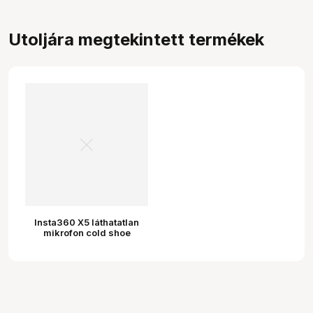
Utoljára megtekintett termékek
Insta360 X5 láthatatlan
mikrofon cold shoe
adapter (RODE
mikrofonhoz)