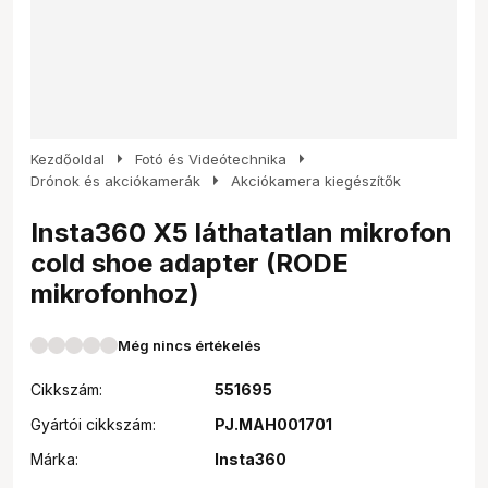
arrow_right
arrow_right
Kezdőoldal
Fotó és Videótechnika
arrow_right
Drónok és akciókamerák
Akciókamera kiegészítők
Insta360 X5 láthatatlan mikrofon
cold shoe adapter (RODE
mikrofonhoz)
Még nincs értékelés
Cikkszám:
551695
Gyártói cikkszám:
PJ.MAH001701
Márka:
Insta360