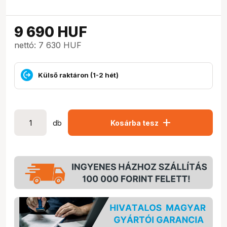
9 690
HUF
nettó: 7 630 HUF
Külső raktáron (1-2 hét)
add
db
Kosárba tesz