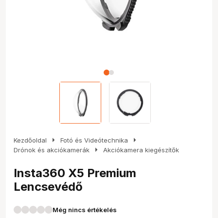
arrow_right
arrow_right
Kezdőoldal
Fotó és Videótechnika
arrow_right
Drónok és akciókamerák
Akciókamera kiegészítők
Insta360 X5 Premium
Lencsevédő
Még nincs értékelés