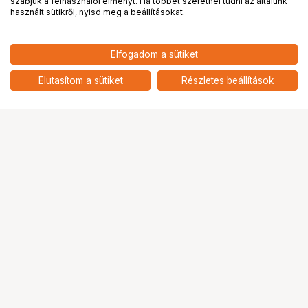
PRO
partnerségek
szabjuk a felhasználói élményt. Ha többet szeretnél tudni az általunk
használt sütikről, nyisd meg a beállításokat.
16 690
HUF
Elfogadom a sütiket
nettó: 13 142 HUF
Insta360 X5 Premium
Lencsevédő
add
Elutasítom a sütiket
Részletes beállítások
Ugrás az oldal tetejére
Segítség a vásárláshoz
Fizetési lehetőségek
Szállítással kapcsolatos részletek
Reklamáció és termékvisszaküldés
Fogyasztói elállás
Adattörlő kódok
Cofidis Express áruhitel