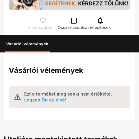
check_box_outline_blank
notifications
Kívánságlistára
Összehasonlítás
Értesítések
Vásárlói vélemények
Vásárlói vélemények
Ezt a terméket még senki nem értékelte.
Legyen Ön az első!