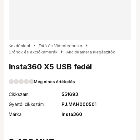
arrow_right
arrow_right
Kezdőoldal
Fotó és Videótechnika
arrow_right
Drónok és akciókamerák
Akciókamera kiegészítők
Insta360 X5 USB fedél
Még nincs értékelés
Cikkszám:
551693
Gyártói cikkszám:
PJ.MAH000501
Márka:
Insta360