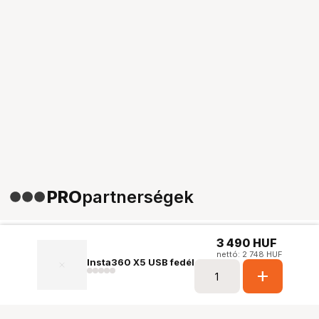
PRO
partnerségek
3 490
HUF
nettó: 2 748 HUF
Insta360 X5 USB fedél
add
Ugrás az oldal tetejére