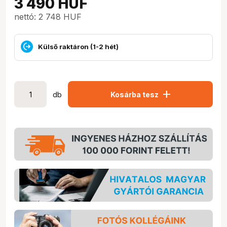
3 490
HUF
nettó: 2 748 HUF
Külső raktáron (1-2 hét)
add
db
Kosárba tesz