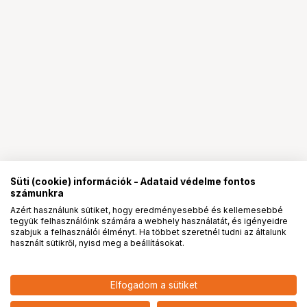
Süti (cookie) információk - Adataid védelme fontos
számunkra
Azért használunk sütiket, hogy eredményesebbé és kellemesebbé
tegyük felhasználóink számára a webhely használatát, és igényeidre
PRO
partnerségek
szabjuk a felhasználói élményt. Ha többet szeretnél tudni az általunk
használt sütikről, nyisd meg a beállításokat.
44 490
HUF
Elfogadom a sütiket
nettó: 35 032 HUF
Insta360 zsebnyomtató