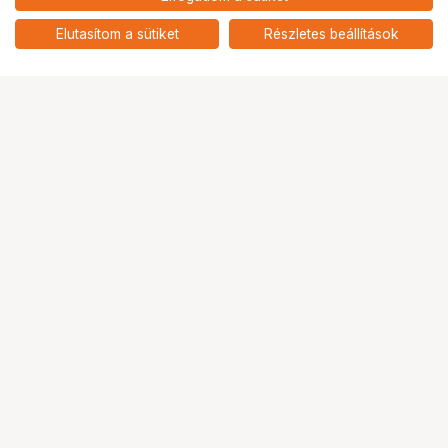
nettó: 141 654 HUF
Insta360 Ace Pro 2 egyakkus
Xplorer csomag (ezüst)
add
Elutasítom a sütiket
Részletes beállítások
Ugrás az oldal tetejére
Segítség a vásárláshoz
Fizetési lehetőségek
Szállítással kapcsolatos részletek
Reklamáció és termékvisszaküldés
Fogyasztói elállás
Adattörlő kódok
Cofidis Express áruhitel
Lízing lehetőségek
Ajándékutalvány