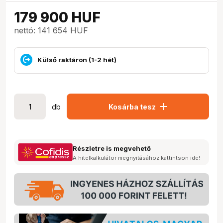
179 900
HUF
nettó: 141 654 HUF
Külső raktáron (1-2 hét)
add
db
Kosárba tesz
Részletre is megvehető
A hitelkalkulátor megnyitásához kattintson ide!