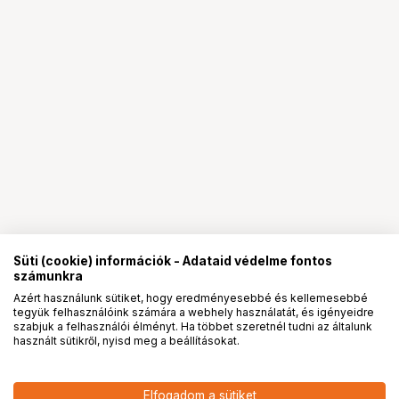
Süti (cookie) információk - Adataid védelme fontos
számunkra
Azért használunk sütiket, hogy eredményesebbé és kellemesebbé
tegyük felhasználóink számára a webhely használatát, és igényeidre
PRO
partnerségek
szabjuk a felhasználói élményt. Ha többet szeretnél tudni az általunk
használt sütikről, nyisd meg a beállításokat.
179 900
HUF
Elfogadom a sütiket