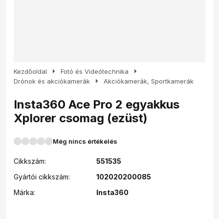
arrow_right
arrow_right
Kezdőoldal
Fotó és Videótechnika
arrow_right
Drónok és akciókamerák
Akciókamerák, Sportkamerák
Insta360 Ace Pro 2 egyakkus
Xplorer csomag (ezüst)
Még nincs értékelés
Cikkszám:
551535
Gyártói cikkszám:
102020200085
Márka:
Insta360