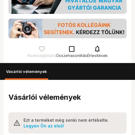
check_box_outline_blank
notifications
Kívánságlistára
Összehasonlítás
Értesítések
Vásárlói vélemények
Vásárlói vélemények
Ezt a terméket még senki nem értékelte.
Legyen Ön az első!