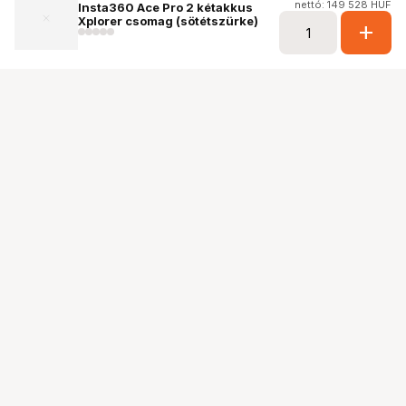
nettó: 149 528 HUF
Insta360 Ace Pro 2 kétakkus
Xplorer csomag (sötétszürke)
add
Ugrás az oldal tetejére
Segítség a vásárláshoz
Fizetési lehetőségek
Szállítással kapcsolatos részletek
Reklamáció és termékvisszaküldés
Fogyasztói elállás
Adattörlő kódok
Cofidis Express áruhitel
Lízing lehetőségek
Ajándékutalvány