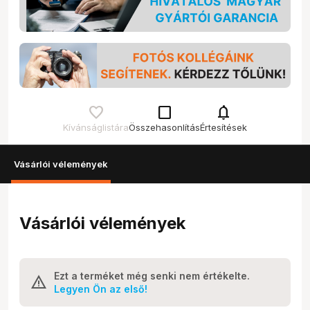
check_box_outline_blank
notifications
Kívánságlistára
Összehasonlítás
Értesítések
Vásárlói vélemények
Vásárlói vélemények
Ezt a terméket még senki nem értékelte.
Legyen Ön az első!