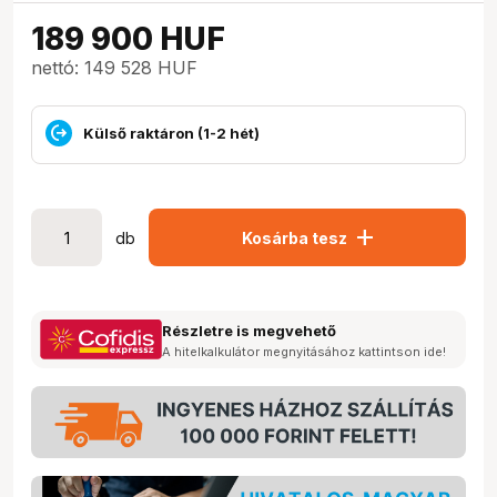
189 900
HUF
nettó: 149 528 HUF
Külső raktáron (1-2 hét)
add
db
Kosárba tesz
Részletre is megvehető
A hitelkalkulátor megnyitásához kattintson ide!