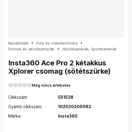
arrow_right
arrow_right
Kezdőoldal
Fotó és Videótechnika
arrow_right
Drónok és akciókamerák
Akciókamerák, Sportkamerák
Insta360 Ace Pro 2 kétakkus
Xplorer csomag (sötétszürke)
Még nincs értékelés
Cikkszám:
551538
Gyártói cikkszám:
102020200082
Márka:
Insta360