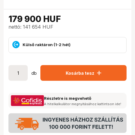
179 900
HUF
nettó: 141 654 HUF
Külső raktáron (1-2 hét)
add
db
Kosárba tesz
Részletre is megvehető
A hitelkalkulátor megnyitásához kattintson ide!