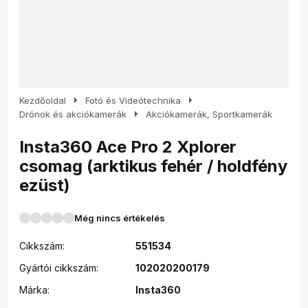
arrow_right
arrow_right
Kezdőoldal
Fotó és Videótechnika
arrow_right
Drónok és akciókamerák
Akciókamerák, Sportkamerák
Insta360 Ace Pro 2 Xplorer
csomag (arktikus fehér / holdfény
ezüst)
Még nincs értékelés
Cikkszám:
551534
Gyártói cikkszám:
102020200179
Márka:
Insta360