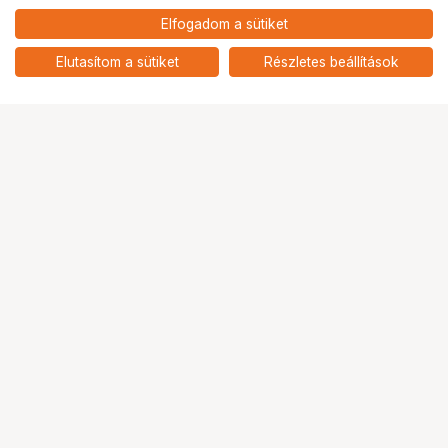
179 900
HUF
Elfogadom a sütiket
Insta360 Ace Pro 2 Xplorer
nettó: 141 654 HUF
csomag (arktikus fehér /
add
holdfény ezüst)
Elutasítom a sütiket
Részletes beállítások
Ugrás az oldal tetejére
Segítség a vásárláshoz
Fizetési lehetőségek
Szállítással kapcsolatos részletek
Reklamáció és termékvisszaküldés
Fogyasztói elállás
Adattörlő kódok
Cofidis Express áruhitel
Lízing lehetőségek