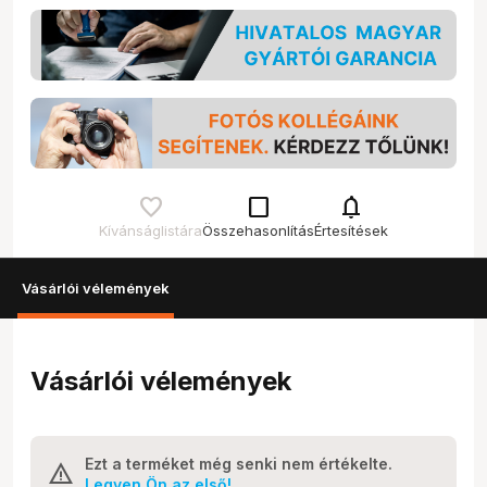
check_box_outline_blank
notifications
Kívánságlistára
Összehasonlítás
Értesítések
Vásárlói vélemények
Vásárlói vélemények
Ezt a terméket még senki nem értékelte.
Legyen Ön az első!