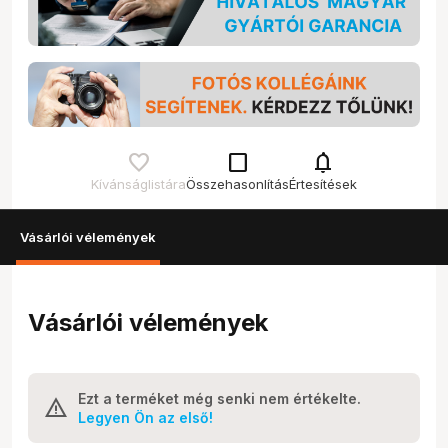
check_box_outline_blank
notifications
Kívánságlistára
Összehasonlítás
Értesítések
Vásárlói vélemények
Vásárlói vélemények
Ezt a terméket még senki nem értékelte.
Legyen Ön az első!