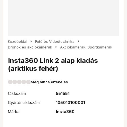
arrow_right
arrow_right
Kezdőoldal
Fotó és Videótechnika
arrow_right
Drónok és akciókamerák
Akciókamerák, Sportkamerák
Insta360 Link 2 alap kiadás
(arktikus fehér)
Még nincs értékelés
Cikkszám:
551551
Gyártói cikkszám:
105010100001
Márka:
Insta360