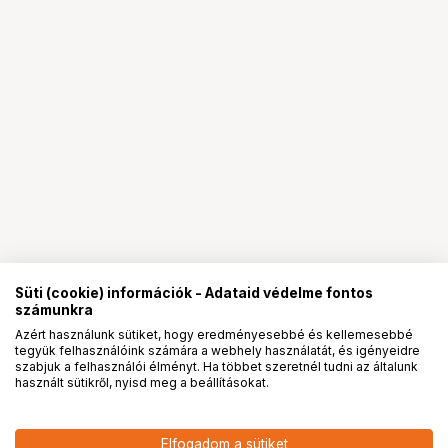
Süti (cookie) információk - Adataid védelme fontos
számunkra
Azért használunk sütiket, hogy eredményesebbé és kellemesebbé
tegyük felhasználóink számára a webhely használatát, és igényeidre
PRO
partnerségek
szabjuk a felhasználói élményt. Ha többet szeretnél tudni az általunk
használt sütikről, nyisd meg a beállításokat.
83 900
HUF
Elfogadom a sütiket