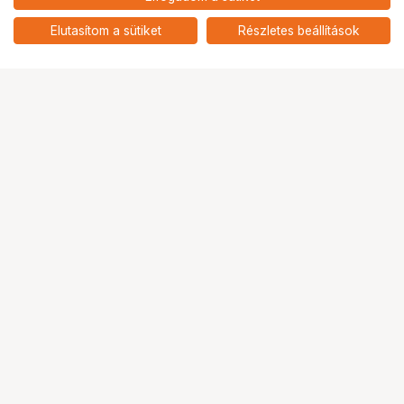
nettó: 66 063 HUF
Insta360 Link 2 alap kiadás
(arktikus fehér)
add
Elutasítom a sütiket
Részletes beállítások
Ugrás az oldal tetejére
Segítség a vásárláshoz
Fizetési lehetőségek
Szállítással kapcsolatos részletek
Reklamáció és termékvisszaküldés
Fogyasztói elállás
Adattörlő kódok
Cofidis Express áruhitel
Lízing lehetőségek
Ajándékutalvány