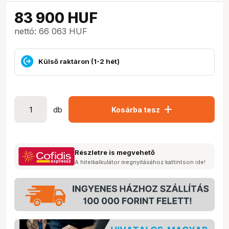
83 900
HUF
nettó: 66 063 HUF
Külső raktáron (1-2 hét)
add
db
Kosárba tesz
Részletre is megvehető
A hitelkalkulátor megnyitásához kattintson ide!