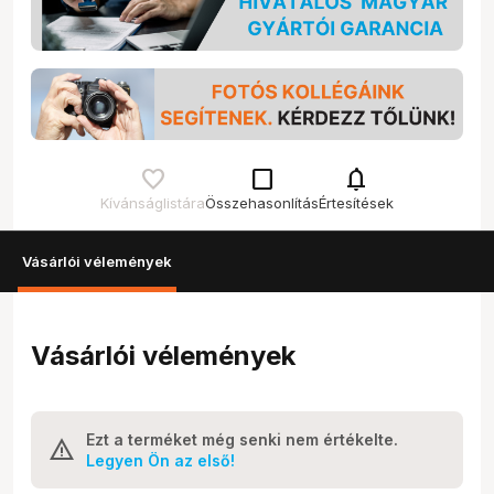
check_box_outline_blank
notifications
Kívánságlistára
Összehasonlítás
Értesítések
Vásárlói vélemények
Vásárlói vélemények
Ezt a terméket még senki nem értékelte.
Legyen Ön az első!