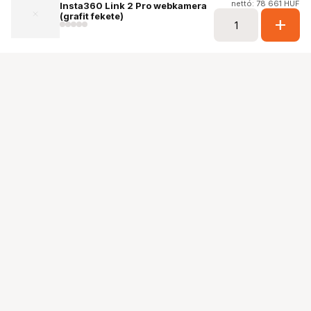
nettó: 78 661 HUF
Insta360 Link 2 Pro webkamera
(grafit fekete)
add
Ugrás az oldal tetejére
Segítség a vásárláshoz
Fizetési lehetőségek
Szállítással kapcsolatos részletek
Reklamáció és termékvisszaküldés
Fogyasztói elállás
Adattörlő kódok
Cofidis Express áruhitel
Lízing lehetőségek
Ajándékutalvány