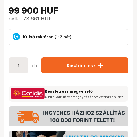
99 900
HUF
nettó: 78 661 HUF
Külső raktáron (1-2 hét)
add
db
Kosárba tesz
Részletre is megvehető
A hitelkalkulátor megnyitásához kattintson ide!