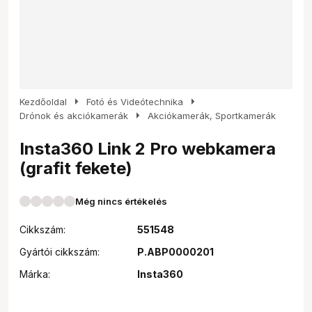
arrow_right
arrow_right
Kezdőoldal
Fotó és Videótechnika
arrow_right
Drónok és akciókamerák
Akciókamerák, Sportkamerák
Insta360 Link 2 Pro webkamera
(grafit fekete)
Még nincs értékelés
Cikkszám:
551548
Gyártói cikkszám:
P.ABP0000201
Márka:
Insta360