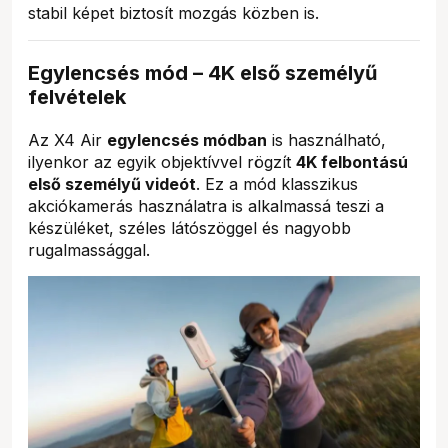
stabil képet biztosít mozgás közben is.
Egylencsés mód – 4K első személyű
felvételek
Az X4 Air
egylencsés módban
is használható,
ilyenkor az egyik objektívvel rögzít
4K felbontású
első személyű videót
. Ez a mód klasszikus
akciókamerás használatra is alkalmassá teszi a
készüléket, széles látószöggel és nagyobb
rugalmassággal.