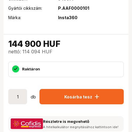
Gyártói cikkszám:
P.AAF0000101
Márka:
Insta360
144 900
HUF
nettó: 114 094 HUF
Raktáron
add
db
Kosárba tesz
Részletre is megvehető
A hitelkalkulátor megnyitásához kattintson ide!