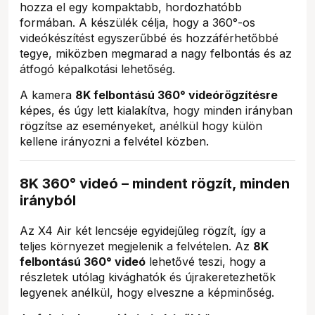
hozza el egy kompaktabb, hordozhatóbb
formában. A készülék célja, hogy a 360°-os
videókészítést egyszerűbbé és hozzáférhetőbbé
tegye, miközben megmarad a nagy felbontás és az
átfogó képalkotási lehetőség.
A kamera
8K felbontású 360° videórögzítésre
képes, és úgy lett kialakítva, hogy minden irányban
rögzítse az eseményeket, anélkül hogy külön
kellene irányozni a felvétel közben.
8K 360° videó – mindent rögzít, minden
irányból
Az X4 Air két lencséje egyidejűleg rögzít, így a
teljes környezet megjelenik a felvételen. Az
8K
felbontású 360° videó
lehetővé teszi, hogy a
részletek utólag kivághatók és újrakeretezhetők
legyenek anélkül, hogy elveszne a képminőség.