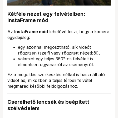
Kétféle nézet egy felvételben:
InstaFrame mód
Az
InstaFrame mód
lehetővé teszi, hogy a kamera
egyidejűleg:
egy azonnal megosztható, sík videót
rögzítsen (szelfi vagy rögzített nézetből),
valamint egy teljes 360°-os felvételt is
elmentsen ugyanarról az eseményről.
Ez a megoldás szerkesztés nélkül is használható
videót ad, miközben a teljes térbeli felvétel
megmarad későbbi feldolgozáshoz.
Cserélhető lencsék és beépített
szélvédelem