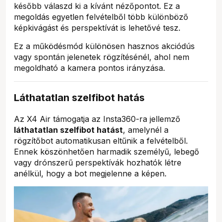
később válaszd ki a kívánt nézőpontot. Ez a
megoldás egyetlen felvételből több különböző
képkivágást és perspektívát is lehetővé tesz.
Ez a működésmód különösen hasznos akciódús
vagy spontán jelenetek rögzítésénél, ahol nem
megoldható a kamera pontos irányzása.
Láthatatlan szelfibot hatás
Az X4 Air támogatja az Insta360-ra jellemző
láthatatlan szelfibot hatást
, amelynél a
rögzítőbot automatikusan eltűnik a felvételből.
Ennek köszönhetően harmadik személyű, lebegő
vagy drónszerű perspektívák hozhatók létre
anélkül, hogy a bot megjelenne a képen.