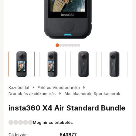
arrow_right
arrow_right
Kezdőoldal
Fotó és Videótechnika
arrow_right
Drónok és akciókamerák
Akciókamerák, Sportkamerák
insta360 X4 Air Standard Bundle
Még nincs értékelés
Cikkszám:
543877