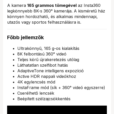
A kamera
165 grammos tömegével
az Insta360
legkönnyebb 8K-s 360° kamerája. A kisméretű ház
könnyen hordozható, és alkalmas mindennapi,
utazós vagy sportos felhasználásra is.
Főbb jellemzők
Ultrakönnyű, 165 g-os kialakítás
8K felbontású 360° videó
Teljes körű újrakeretezés utólag
Láthatatlan szelfibot hatás
AdaptiveTone intelligens expozíció
Active HDR nappali videókhoz
4K egylencsés mód
InstaFrame mód (sík + 360° videó egyszerre)
Cserélhető lencsék
Beépített szélzajcsökkentés