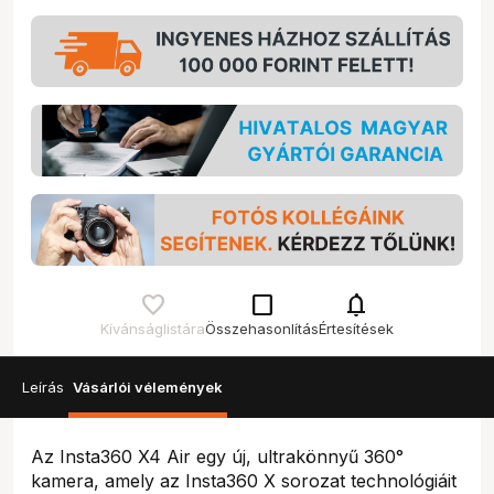
check_box_outline_blank
notifications
Kívánságlistára
Összehasonlítás
Értesítések
Leírás
Vásárlói vélemények
Az Insta360 X4 Air egy új, ultrakönnyű 360°
kamera, amely az Insta360 X sorozat technológiáit