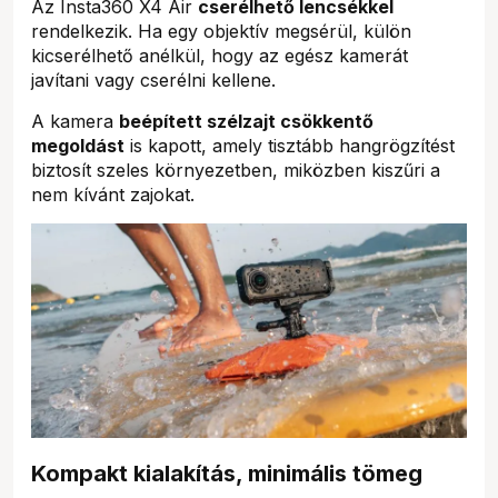
Az Insta360 X4 Air
cserélhető lencsékkel
rendelkezik. Ha egy objektív megsérül, külön
kicserélhető anélkül, hogy az egész kamerát
javítani vagy cserélni kellene.
A kamera
beépített szélzajt csökkentő
megoldást
is kapott, amely tisztább hangrögzítést
biztosít szeles környezetben, miközben kiszűri a
nem kívánt zajokat.
Kompakt kialakítás, minimális tömeg