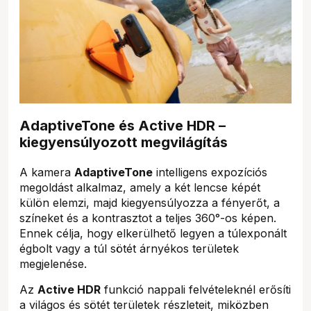
AdaptiveTone és Active HDR –
kiegyensúlyozott megvilágítás
A kamera
AdaptiveTone
intelligens expozíciós
megoldást alkalmaz, amely a két lencse képét
külön elemzi, majd kiegyensúlyozza a fényerőt, a
színeket és a kontrasztot a teljes 360°-os képen.
Ennek célja, hogy elkerülhető legyen a túlexponált
égbolt vagy a túl sötét árnyékos területek
megjelenése.
Az
Active HDR
funkció nappali felvételeknél erősíti
a világos és sötét területek részleteit, miközben