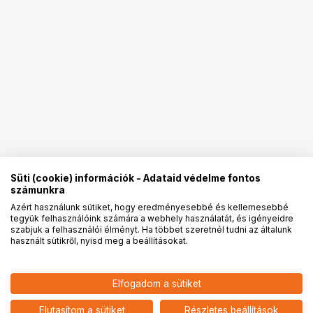
Süti (cookie) információk - Adataid védelme fontos
számunkra
Azért használunk sütiket, hogy eredményesebbé és kellemesebbé
tegyük felhasználóink számára a webhely használatát, és igényeidre
PRO
partnerségek
szabjuk a felhasználói élményt. Ha többet szeretnél tudni az általunk
használt sütikről, nyisd meg a beállításokat.
144 900
HUF
Elfogadom a sütiket
nettó: 114 094 HUF
insta360 X4 Air Standard Bundle
add
Elutasítom a sütiket
Részletes beállítások