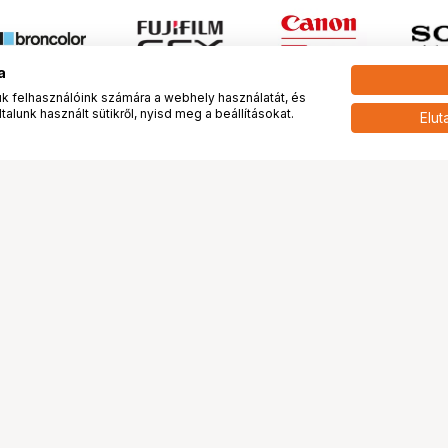
a
 felhasználóink számára a webhely használatát, és
alunk használt sütikről, nyisd meg a beállításokat.
Elut
 meg minket!
További oldalaink
tkozunk
Fotókönyv
 véleménye rólunk
Fotólabor
óterem és Stúdió
Digitalizálás
vények
PhaseOne
tya
Bluechip
tya
Problog
Program
Márkáink
ánlatok
Pályázatok