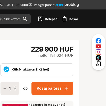
+36 1 808 9888
info@tripont.hu
account_box
shopping_bag
Belépés
Kosár
229 900
HUF
nettó: 181 024 HUF
local_post_office
Külső raktáron (1-2 hét)
add
db
Kosárba tesz
Részletre is megvehető