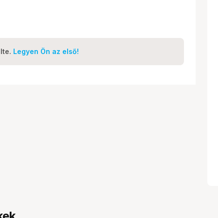
lte.
Legyen Ön az első!
kek