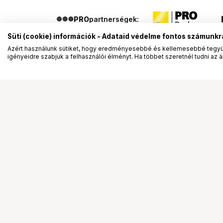
PRO
partnerségek:
Süti (cookie) információk - Adataid védelme fontos számunkr
Azért használunk sütiket, hogy eredményesebbé és kellemesebbé tegyük
igényeidre szabjuk a felhasználói élményt. Ha többet szeretnél tudni az ált
Segítség a vásárláshoz
Ismerj
Fizetési lehetőségek
Bemuta
Szállítással kapcsolatos részletek
Vevőink
Reklamáció és termékvisszaküldés
Bemutat
Fogyasztói elállás
Rendez
Adattörlő kódok
Diákkár
Cofidis Express áruhitel
VIP kár
Lízing lehetőségek
Talent 
Ajándékutalvány
Állásaj