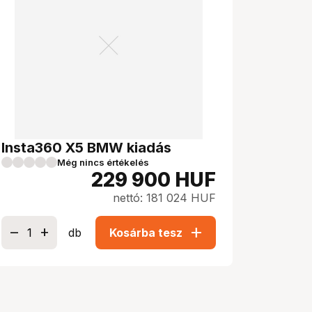
Insta360 X5 BMW kiadás
Még nincs értékelés
229 900
HUF
nettó: 181 024 HUF
add
db
Kosárba tesz