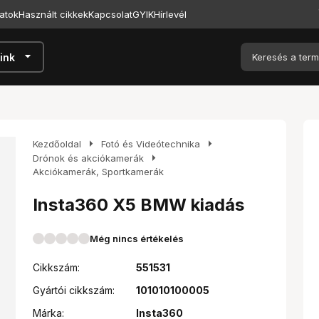
atok
Használt cikkek
Kapcsolat
GYIK
Hírlevél
arrow_drop_down
ink
arrow_right
arrow_right
Kezdőoldal
Fotó és Videótechnika
arrow_right
Drónok és akciókamerák
Akciókamerák, Sportkamerák
Insta360 X5 BMW kiadás
Még nincs értékelés
Cikkszám:
551531
Gyártói cikkszám:
101010100005
Márka:
Insta360