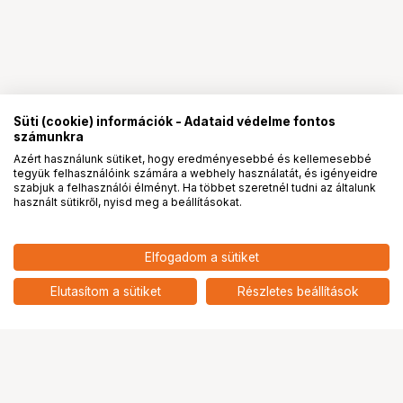
Süti (cookie) információk - Adataid védelme fontos
számunkra
Azért használunk sütiket, hogy eredményesebbé és kellemesebbé
tegyük felhasználóink számára a webhely használatát, és igényeidre
PRO
partnerségek
szabjuk a felhasználói élményt. Ha többet szeretnél tudni az általunk
használt sütikről, nyisd meg a beállításokat.
Elfogadom a sütiket
DJI High-Bright Remote Monitor
104 239
HUF
Controller kábel
Elutasítom a sütiket
Részletes beállítások
nettó: 82 078 HUF
Ugrás az oldal tetejére