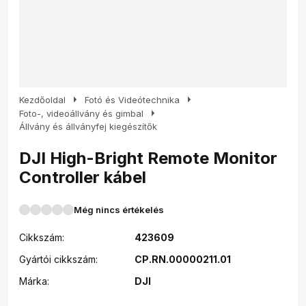
arrow_right
arrow_right
Kezdőoldal
Fotó és Videótechnika
arrow_right
Foto-, videoállvány és gimbal
Állvány és állványfej kiegészítők
DJI High-Bright Remote Monitor
Controller kábel
Még nincs értékelés
Cikkszám:
423609
Gyártói cikkszám:
CP.RN.00000211.01
Márka:
DJI