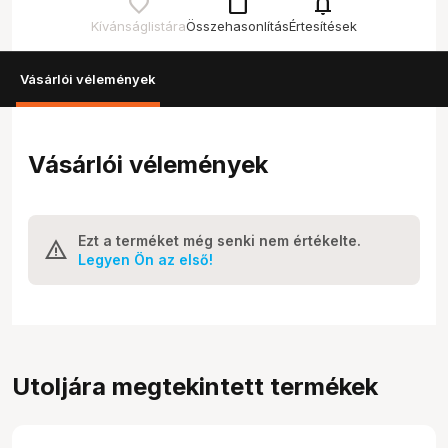
check_box_outline_blank
notifications
Kívánságlistára
Összehasonlítás
Értesítések
Vásárlói vélemények
Vásárlói vélemények
Ezt a terméket még senki nem értékelte.
Legyen Ön az első!
Utoljára megtekintett termékek