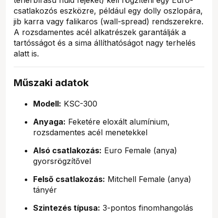
csatlakozós eszközre, például egy dolly oszlopára,
jib karra vagy falikaros (wall-spread) rendszerekre.
A rozsdamentes acél alkatrészek garantálják a
tartósságot és a sima állíthatóságot nagy terhelés
alatt is.
Műszaki adatok
Modell:
KSC-300
Anyaga:
Feketére eloxált alumínium,
rozsdamentes acél menetekkel
Alsó csatlakozás:
Euro Female (anya)
gyorsrögzítővel
Felső csatlakozás:
Mitchell Female (anya)
tányér
Szintezés típusa:
3-pontos finomhangolás