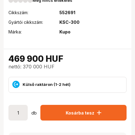
Még nincs értékelés
Cikkszám:
552691
Gyártói cikkszám:
KSC-300
Márka:
Kupo
469 900
HUF
nettó: 370 000 HUF
Külső raktáron (1-2 hét)
add
db
Kosárba tesz