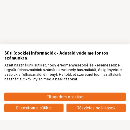
Süti (cookie) információk - Adataid védelme fontos
számunkra
Azért használunk sütiket, hogy eredményesebbé és kellemesebbé
tegyük felhasználóink számára a webhely használatát, és igényeidre
PRO
partnerségek
szabjuk a felhasználói élményt. Ha többet szeretnél tudni az általunk
használt sütikről, nyisd meg a beállításokat.
469 900
HUF
Elfogadom a sütiket
nettó: 370 000 HUF
KUPO KSC-300 EURO TO
MITCHELL 3-WAY LEVELER
add
Elutasítom a sütiket
Részletes beállítások
Ugrás az oldal tetejére