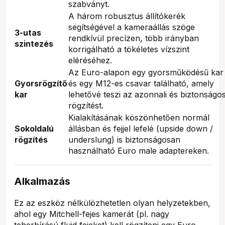
szabványt.
A három robusztus állítókerék
segítségével a kameraállás szöge
3-utas
rendkívül precízen, több irányban
szintezés
korrigálható a tökéletes vízszint
eléréséhez.
Az Euro-alapon egy gyorsműködésű kar
Gyorsrögzítő
és egy M12-es csavar található, amely
kar
lehetővé teszi az azonnali és biztonságo
rögzítést.
Kialakításának köszönhetően normál
Sokoldalú
állásban és fejjel lefelé (upside down /
rögzítés
underslung) is biztonságosan
használható Euro male adaptereken.
Alkalmazás
Ez az eszköz nélkülözhetetlen olyan helyzetekben,
ahol egy Mitchell-fejes kamerát (pl. nagy
teherbírású fluid fejeket) kell rögzíteni egy Euro-