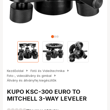
arrow_right
arrow_right
Kezdőoldal
Fotó és Videótechnika
arrow_right
Foto-, videoállvány és gimbal
Állvány és állványfej kiegészítők
KUPO KSC-300 EURO TO
MITCHELL 3-WAY LEVELER