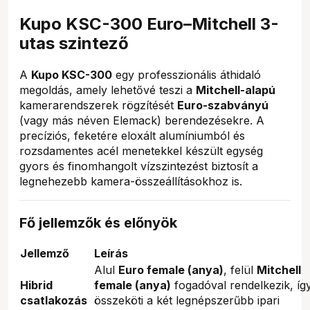
Kupo KSC-300 Euro–Mitchell 3-
utas szintező
A
Kupo KSC-300
egy professzionális áthidaló
megoldás, amely lehetővé teszi a
Mitchell-alapú
kamerarendszerek rögzítését
Euro-szabványú
(vagy más néven Elemack) berendezésekre. A
precíziós, feketére eloxált alumíniumból és
rozsdamentes acél menetekkel készült egység
gyors és finomhangolt vízszintezést biztosít a
legnehezebb kamera-összeállításokhoz is.
Fő jellemzők és előnyök
Jellemző
Leírás
Alul
Euro female (anya)
, felül
Mitchell
Hibrid
female (anya)
fogadóval rendelkezik, íg
csatlakozás
összeköti a két legnépszerűbb ipari