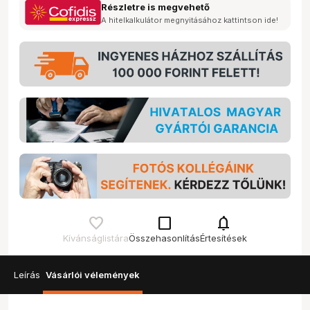
Részletre is megvehető
A hitelkalkulátor megnyitásához kattintson ide!
check_box_outline_blank
notifications
Kívánságlistára
Összehasonlítás
Értesítések
Leírás
Vásárlói vélemények