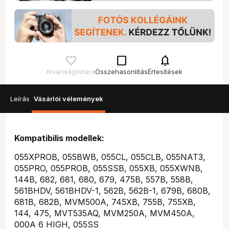
check_box_outline_blank
notifications
Kívánságlistára
Összehasonlítás
Értesítések
Leírás
Vásárlói vélemények
Kompatibilis modellek:
055XPROB, 055BWB, 055CL, 055CLB, 055NAT3,
055PRO, 055PROB, 055SSB, 055XB, 055XWNB,
144B, 682, 681, 680, 679, 475B, 557B, 558B,
561BHDV, 561BHDV-1, 562B, 562B-1, 679B, 680B,
681B, 682B, MVM500A, 745XB, 755B, 755XB,
144, 475, MVT535AQ, MVM250A, MVM450A,
000A 6 HIGH, 055SS