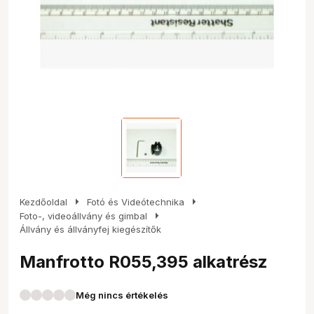
arrow_right
arrow_right
Kezdőoldal
Fotó és Videótechnika
arrow_right
Foto-, videoállvány és gimbal
Állvány és állványfej kiegészítők
Manfrotto R055,395 alkatrész
Még nincs értékelés