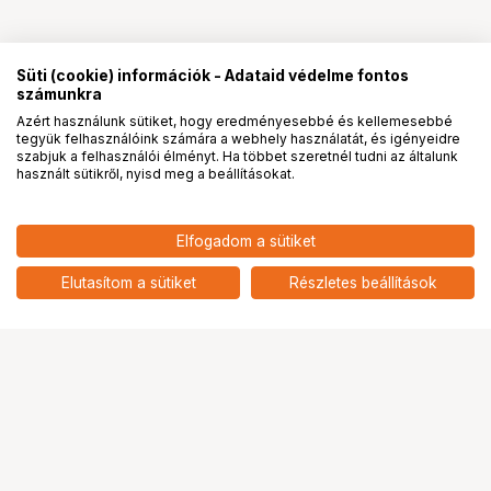
Süti (cookie) információk - Adataid védelme fontos
számunkra
Azért használunk sütiket, hogy eredményesebbé és kellemesebbé
tegyük felhasználóink számára a webhely használatát, és igényeidre
PRO
partnerségek
szabjuk a felhasználói élményt. Ha többet szeretnél tudni az általunk
használt sütikről, nyisd meg a beállításokat.
Elfogadom a sütiket
3 580
HUF
Manfrotto R055,395 alkatrész
Elutasítom a sütiket
Részletes beállítások
nettó: 2 819 HUF
Ugrás az oldal tetejére
Segítség a vásárláshoz
Fizetési lehetőségek