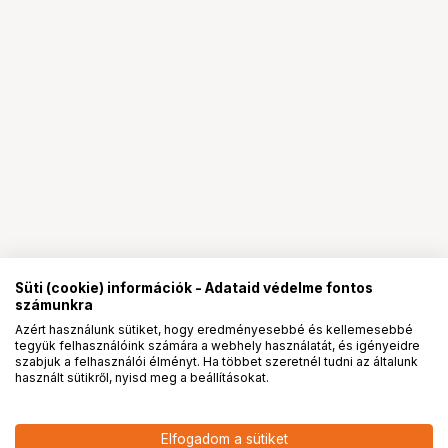
Süti (cookie) információk - Adataid védelme fontos
számunkra
Azért használunk sütiket, hogy eredményesebbé és kellemesebbé
tegyük felhasználóink számára a webhely használatát, és igényeidre
PRO
partnerségek
szabjuk a felhasználói élményt. Ha többet szeretnél tudni az általunk
használt sütikről, nyisd meg a beállításokat.
3 698
HUF
Elfogadom a sütiket