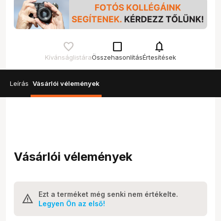
check_box_outline_blank
notifications
Kívánságlistára
Összehasonlítás
Értesítések
Leírás
Vásárlói vélemények
Vásárlói vélemények
Ezt a terméket még senki nem értékelte.
Legyen Ön az első!