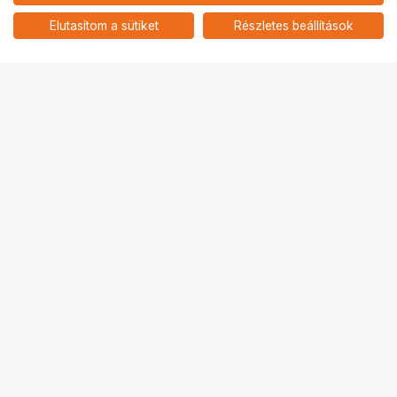
nettó: 2 912 HUF
Genius LuxeMate 120
billentyűzet
add
Elutasítom a sütiket
Részletes beállítások
Ugrás az oldal tetejére
Segítség a vásárláshoz
Fizetési lehetőségek
Szállítással kapcsolatos részletek
Reklamáció és termékvisszaküldés
Fogyasztói elállás
Adattörlő kódok
Cofidis Express áruhitel
Lízing lehetőségek
Ajándékutalvány