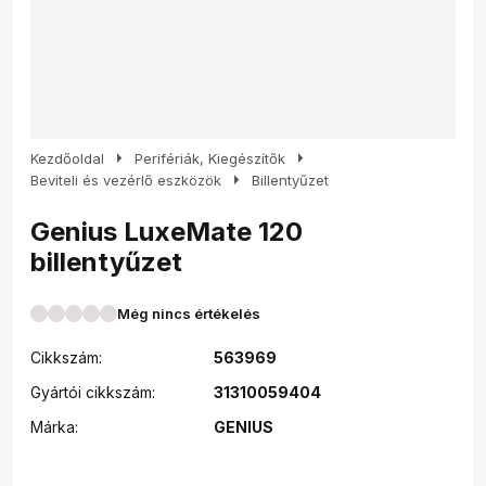
arrow_right
arrow_right
Kezdőoldal
Perifériák, Kiegészítők
arrow_right
Beviteli és vezérlő eszközök
Billentyűzet
Genius LuxeMate 120
billentyűzet
Még nincs értékelés
Cikkszám:
563969
Gyártói cikkszám:
31310059404
Márka:
GENIUS