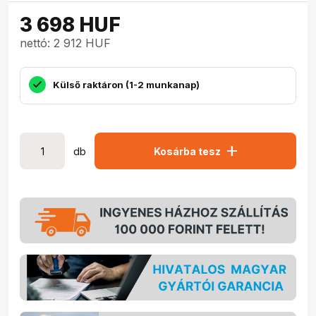
3 698
HUF
nettó: 2 912 HUF
Külső raktáron (1-2 munkanap)
add
db
Kosárba tesz