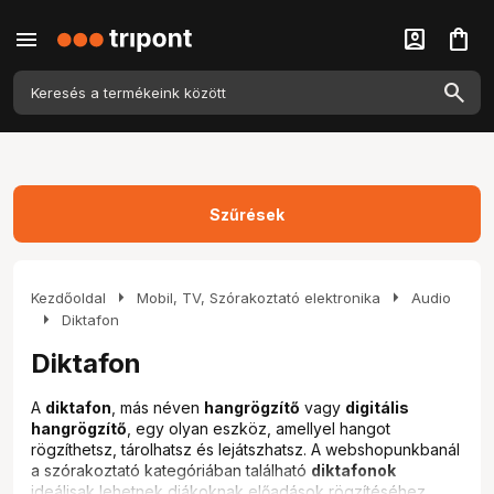
menu
account_box
shopping_bag
Szűrések
arrow_right
arrow_right
Kezdőoldal
Mobil, TV, Szórakoztató elektronika
Audio
arrow_right
Diktafon
Diktafon
A
diktafon
, más néven
hangrögzítő
vagy
digitális
hangrögzítő
, egy olyan eszköz, amellyel hangot
rögzíthetsz, tárolhatsz és lejátszhatsz. A webshopunkbanál
a szórakoztató kategóriában található
diktafonok
ideálisak lehetnek diákoknak előadások rögzítéséhez,