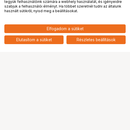
tegyük felhasználóink számára a webhely használatát, és igényeidre
PRO
partnerségek
szabjuk a felhasználói élményt. Ha többet szeretnél tudni az általunk
használt sütikről, nyisd meg a beállításokat.
Elfogadom a sütiket
Elutasítom a sütiket
Részletes beállítások
Ugrás az oldal tetejére
Segítség a vásárláshoz
Fizetési lehetőségek
Szállítással kapcsolatos részletek
Reklamáció és termékvisszaküldés
Fogyasztói elállás
Adattörlő kódok