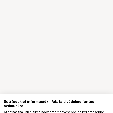
Süti (cookie) információk - Adataid védelme fontos
számunkra
Azért használunk sütiket, hogy eredményesebbé és kellemesebbé