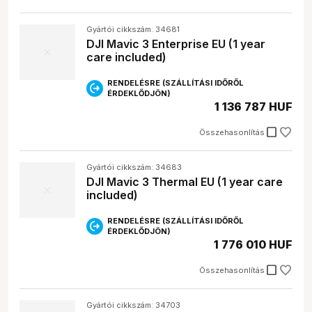
Gyártói cikkszám: 34681
DJI Mavic 3 Enterprise EU (1 year
care included)
RENDELÉSRE (SZÁLLÍTÁSI IDŐRŐL
ÉRDEKLŐDJÖN)
1 136 787 HUF
check_box_outline_blank
Összehasonlítás
Gyártói cikkszám: 34683
DJI Mavic 3 Thermal EU (1 year care
included)
RENDELÉSRE (SZÁLLÍTÁSI IDŐRŐL
ÉRDEKLŐDJÖN)
1 776 010 HUF
check_box_outline_blank
Összehasonlítás
Gyártói cikkszám: 34703