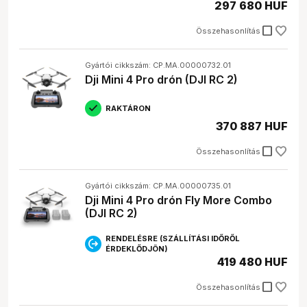
297 680 HUF
check_box_outline_blank
Összehasonlítás
Gyártói cikkszám: CP.MA.00000732.01
Dji Mini 4 Pro drón (DJI RC 2)
RAKTÁRON
370 887 HUF
check_box_outline_blank
Összehasonlítás
Gyártói cikkszám: CP.MA.00000735.01
Dji Mini 4 Pro drón Fly More Combo
(DJI RC 2)
RENDELÉSRE (SZÁLLÍTÁSI IDŐRŐL
ÉRDEKLŐDJÖN)
419 480 HUF
check_box_outline_blank
Összehasonlítás