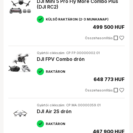
DJI Mini 5 Pro Fly More Combo Plus
A drónok izgalmas és kreatív eszközök a fotósok és
(DJI RC2)
videósok számára. Ha szeretnéd bővíteni a kreatív
lehetőségeidet és egyedülálló felvételeket készíteni,
KÜLSŐ RAKTÁRON (2-3 MUNKANAP)
akkor érdemes beszerezned egy drónt!
499 500 HUF
check_box_outline_blank
Összehasonlítás
Gyártói cikkszám: CP.FP.00000002.01
DJI FPV Combo drón
RAKTÁRON
648 773 HUF
check_box_outline_blank
Összehasonlítás
Gyártói cikkszám: CP.MA.00000359.01
DJI Air 2S drón
RAKTÁRON
467 900 HUF