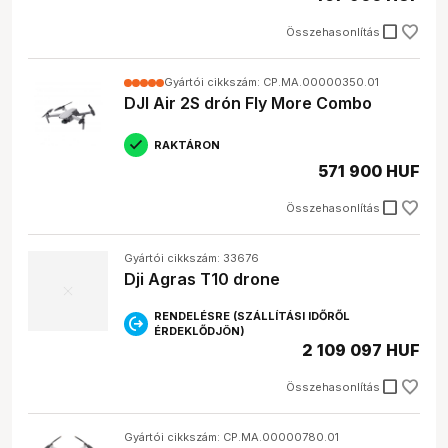
check_box_outline_blank
Összehasonlítás
Gyártói cikkszám: CP.MA.00000350.01
DJI Air 2S drón Fly More Combo
RAKTÁRON
571 900 HUF
check_box_outline_blank
Összehasonlítás
Gyártói cikkszám: 33676
Dji Agras T10 drone
RENDELÉSRE (SZÁLLÍTÁSI IDŐRŐL
ÉRDEKLŐDJÖN)
2 109 097 HUF
check_box_outline_blank
Összehasonlítás
Gyártói cikkszám: CP.MA.00000780.01