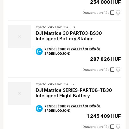
254 000 HUF
check_box_outline_blank
Összehasonlítás
Gyártói cikkszám: 34536
DJI Matrice 30 PART03-BS30
Intelligent Battery Station
RENDELÉSRE (SZÁLLÍTÁSI IDŐRŐL
ÉRDEKLŐDJÖN)
287 826 HUF
check_box_outline_blank
Összehasonlítás
Gyártói cikkszám: 34537
DJI Matrice SERIES-PART08-TB30
Intelligent Flight Battery
RENDELÉSRE (SZÁLLÍTÁSI IDŐRŐL
ÉRDEKLŐDJÖN)
1 245 409 HUF
check_box_outline_blank
Összehasonlítás