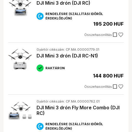
DJI Mini 3 drón (DJI RC)
RENDELÉSRE (SZÁLLÍTÁSI IDŐRŐL
ÉRDEKLŐDJÖN)
195 200 HUF
check_box_outline_blank
Összehasonlítás
Gyártói cikkszám: CP.MA.00000779.01
DJI Mini 3 drón (DJI RC-N1)
RAKTÁRON
144 800 HUF
check_box_outline_blank
Összehasonlítás
Gyártói cikkszám: CP.MA.00000782.01
DJI Mini 3 drón Fly More Combo (DJI
RC)
RENDELÉSRE (SZÁLLÍTÁSI IDŐRŐL
ÉRDEKLŐDJÖN)