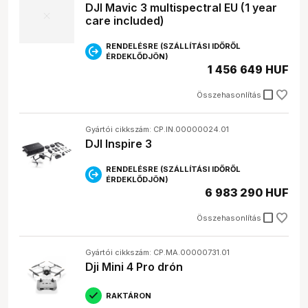
DJI Mavic 3 multispectral EU (1 year
care included)
RENDELÉSRE (SZÁLLÍTÁSI IDŐRŐL
ÉRDEKLŐDJÖN)
1 456 649 HUF
check_box_outline_blank
Összehasonlítás
Gyártói cikkszám: CP.IN.00000024.01
DJI Inspire 3
RENDELÉSRE (SZÁLLÍTÁSI IDŐRŐL
ÉRDEKLŐDJÖN)
6 983 290 HUF
check_box_outline_blank
Összehasonlítás
Gyártói cikkszám: CP.MA.00000731.01
Dji Mini 4 Pro drón
RAKTÁRON