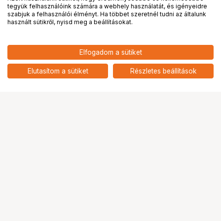
tegyük felhasználóink számára a webhely használatát, és igényeidre
PRO
partnerségek
szabjuk a felhasználói élményt. Ha többet szeretnél tudni az általunk
használt sütikről, nyisd meg a beállításokat.
Elfogadom a sütiket
Elutasítom a sütiket
Részletes beállítások
Ugrás az oldal tetejére
Segítség a vásárláshoz
Fizetési lehetőségek
Szállítással kapcsolatos részletek
Reklamáció és termékvisszaküldés
Fogyasztói elállás
Adattörlő kódok