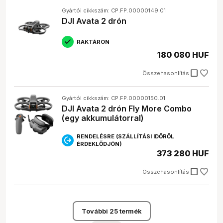
Gyártói cikkszám: CP.FP.00000149.01
DJI Avata 2 drón
RAKTÁRON
180 080 HUF
check_box_outline_blank
Összehasonlítás
Gyártói cikkszám: CP.FP.00000150.01
DJI Avata 2 drón Fly More Combo
(egy akkumulátorral)
RENDELÉSRE (SZÁLLÍTÁSI IDŐRŐL
ÉRDEKLŐDJÖN)
373 280 HUF
check_box_outline_blank
Összehasonlítás
További 25 termék