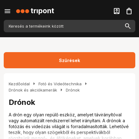
menu
account_box
shopping_bag
Szűrések
arrow_right
arrow_right
Kezdőoldal
Fotó és Videótechnika
arrow_right
Drónok és akciókamerák
Drónok
Drónok
A drón egy olyan repülő eszköz, amelyet távirányítóval
vagy automatizált rendszerrel lehet irányítani. A drónok a
fotózás és videózás világát is forradalmasították. Lehetővé
teszik, hogy olyan szögekből és perspektívákból
rögzítsünk mozgó-, és állóképeket, amelyek korábban