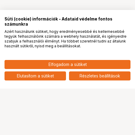
Süti (cookie) információk - Adataid védelme fontos
számunkra
Azért használunk sütiket, hogy eredményesebbé és kellemesebbé
tegyük felhasználóink számára a webhely használatát, és igényeidre
PRO
partnerségek
szabjuk a felhasználói élményt. Ha többet szeretnél tudni az általunk
használt sütikről, nyisd meg a beállításokat.
Elfogadom a sütiket
Elutasítom a sütiket
Részletes beállítások
Ugrás az oldal tetejére
Segítség a vásárláshoz
Fizetési lehetőségek