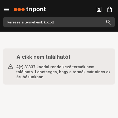
menu
account_box
shopping_bag
A cikk nem található!
A(z) 31337 kóddal rendelkező termék nem
található. Lehetséges, hogy a termék már nincs az
áruházunkban.