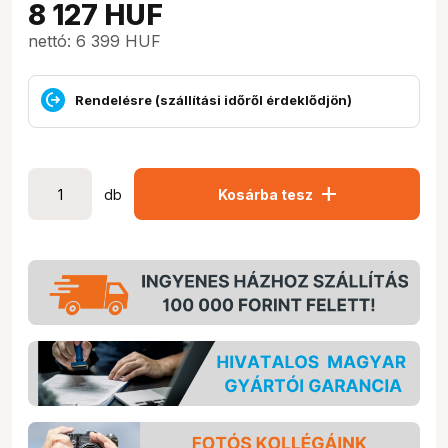
8 127
HUF
nettó: 6 399 HUF
Rendelésre (szállítási időről érdeklődjön)
add
db
Kosárba tesz