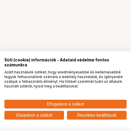
Süti (cookie) információk - Adataid védelme fontos
számunkra
Azért használunk sütiket, hogy eredményesebbé és kellemesebbé
tegyük felhasználóink számára a webhely használatát, és igényeidre
PRO
partnerségek
szabjuk a felhasználói élményt. Ha többet szeretnél tudni az általunk
használt sütikről, nyisd meg a beállításokat.
8 127
HUF
Elfogadom a sütiket
nettó: 6 399 HUF
Canon PFI-5100 Ink Tank -
imagePROGRAF PRO-310 - Grey
add
Elutasítom a sütiket
Részletes beállítások
Ugrás az oldal tetejére