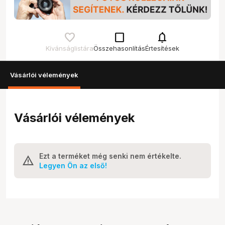
check_box_outline_blank
notifications
Kívánságlistára
Összehasonlítás
Értesítések
Vásárlói vélemények
Vásárlói vélemények
Ezt a terméket még senki nem értékelte.
Legyen Ön az első!