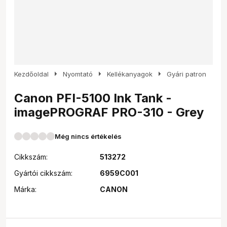
arrow_right
arrow_right
arrow_right
Kezdőoldal
Nyomtató
Kellékanyagok
Gyári patron
Canon PFI-5100 Ink Tank -
imagePROGRAF PRO-310 - Grey
Még nincs értékelés
Cikkszám:
513272
Gyártói cikkszám:
6959C001
Márka:
CANON