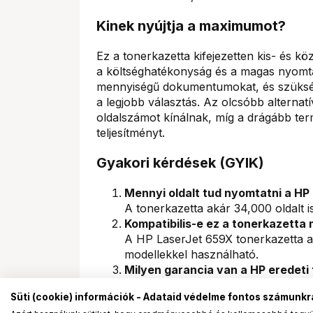
Kinek nyújtja a maximumot?
Ez a tonerkazetta kifejezetten kis- és k
a költséghatékonyság és a magas nyomt
mennyiségű dokumentumokat, és szüksé
a legjobb választás. Az olcsóbb altern
oldalszámot kínálnak, míg a drágább te
teljesítményt.
Gyakori kérdések (GYIK)
Mennyi oldalt tud nyomtatni a HP
A tonerkazetta akár 34,000 oldalt is
Kompatibilis-e ez a tonerkazetta
A HP LaserJet 659X tonerkazetta 
modellekkel használható.
Milyen garancia van a HP eredeti
Az eredeti HP tonerek minőségét és 
Süti (cookie) információk - Adataid védelme fontos számunkr
számíthatsz rájuk.