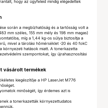
antált, hogy az ügyfeleid mindig elégedettek
n
ése során a megbízhatóság és a tartósság volt a
(483 mm széles, 155 mm mély és 198 mm magas)
yomtatóba, míg a 1,44 kg-os súlya biztosítja a
zerű, mivel a tárolási hőmérséklet -20 és 40 fokC
a környezeti hatások miatt. A tonerkazetta
ezetvédelmi szempontokat, így újrahasznosítási
tt vásárolt termékek
ökéletes kiegészítője a HP LaserJet M776
nőséget.
nyomatok minőségét, így érdemes azt is
enek a tonerkazetták környezettudatos
bennük.