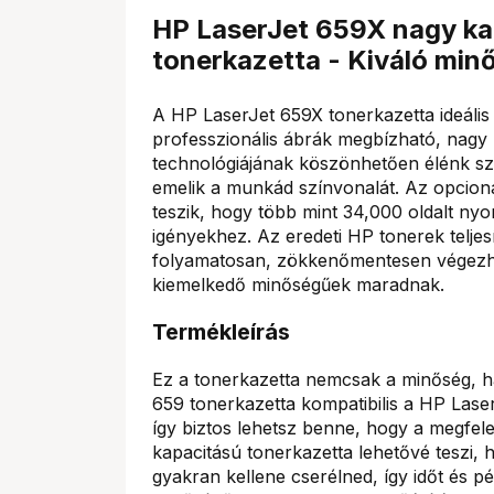
HP LaserJet 659X nagy kap
tonerkazetta - Kiváló mi
A HP LaserJet 659X tonerkazetta ideális
professzionális ábrák megbízható, nag
technológiájának köszönhetően élénk sz
emelik a munkád színvonalát. Az opcioná
teszik, hogy több mint 34,000 oldalt ny
igényekhez. Az eredeti HP tonerek telje
folyamatosan, zökkenőmentesen végezh
kiemelkedő minőségűek maradnak.
Termékleírás
Ez a tonerkazetta nemcsak a minőség, h
659 tonerkazetta kompatibilis a HP Las
így biztos lehetsz benne, hogy a megfel
kapacitású tonerkazetta lehetővé teszi,
gyakran kellene cserélned, így időt és p