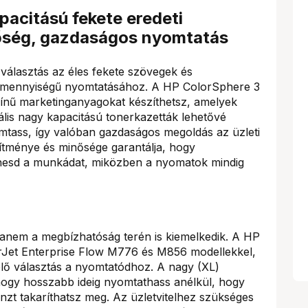
acitású fekete eredeti
nőség, gazdaságos nyomtatás
 választás az éles fekete szövegek és
y mennyiségű nyomtatásához. A HP ColorSphere 3
ínű marketinganyagokat készíthetsz, amelyek
lis nagy kapacitású tonerkazetták lehetővé
omtass, így valóban gazdaságos megoldás az üzleti
sítménye és minősége garantálja, hogy
esd a munkádat, miközben a nyomatok mindig
anem a megbízhatóság terén is kiemelkedik. A HP
erJet Enterprise Flow M776 és M856 modellekkel,
elő választás a nyomtatódhoz. A nagy (XL)
 hogy hosszabb ideig nyomtathass anélkül, hogy
énzt takaríthatsz meg. Az üzletvitelhez szükséges