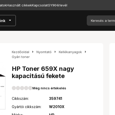
atok
Használt cikkek
Kapcsolat
GYIK
Hírlevél
arrow_drop_down
ink
arrow_right
arrow_right
arrow_right
Kezdőoldal
Nyomtató
Kellékanyagok
Gyári toner
HP Toner 659X nagy
kapacitású fekete
Még nincs értékelés
Cikkszám:
359741
Gyártói cikkszám:
W2010X
Márka:
HP