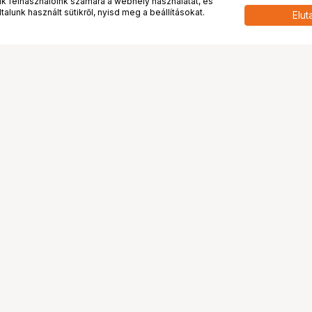
 felhasználóink számára a webhely használatát, és
alunk használt sütikről, nyisd meg a beállításokat.
Elut
t
LaserJet Enterprise Flow M776, M856
b
y (XL) kapacitású
00 oldal
eti
ete
án
 és középvállalkozás