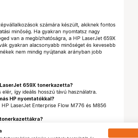
özépvállalkozások számára készült, akiknek fontos
atási minőség. Ha gyakran nyomtatsz nagy
ged van a megbízhatóságra, a HP LaserJet 659X
atívák gyakran alacsonyabb minőséget és kevesebb
rmékek nem mindig nyújtanak arányban jobb
 LaserJet 659X tonerkazetta?
 elér, így ideális hosszú távú használatra.
 más HP nyomtatókkal?
a HP LaserJet Enterprise Flow M776 és M856
 tonerkazettákra?
teljesítményét garancia védi, így mindig
a