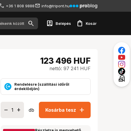
+36 1 808 9888
info@tripont.hu
account_box
shopping_bag
Belépés
Kosár
123 496
HUF
nettó: 97 241 HUF
local_post_office
Rendelésre (szállítási időről
érdeklődjön)
add
db
Kosárba tesz
Részletre is megvehető