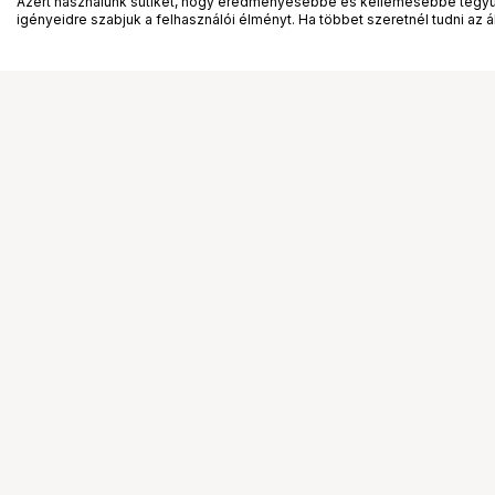
Azért használunk sütiket, hogy eredményesebbé és kellemesebbé tegyük
igényeidre szabjuk a felhasználói élményt. Ha többet szeretnél tudni az ált
Részletes specifikáció
Jellemző
Ada
Kompatibilitás
HP 
Mennyiség csomagonként
1 d
Fekete tonerkazetták mennyisége
1
Tintapatron kapacitás
Nag
Fekete toner oldal kapacitása
34,0
Típus
Ered
Nyomtatási színek
Fek
Márka kompatibilitás
HP
Származási ország
Jap
HP szegmens
Kis-