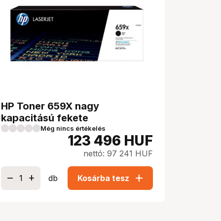
HP Toner 659X nagy
kapacitású fekete
Még nincs értékelés
123 496
HUF
nettó: 97 241 HUF
add
db
Kosárba tesz