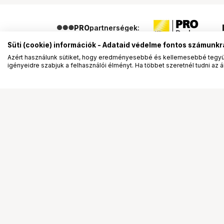
PRO
partnerségek:
Süti (cookie) információk - Adataid védelme fontos számunkr
Azért használunk sütiket, hogy eredményesebbé és kellemesebbé tegyük
igényeidre szabjuk a felhasználói élményt. Ha többet szeretnél tudni az ált
Segítség a vásárláshoz
Ismerj
Fizetési lehetőségek
Bemuta
Szállítással kapcsolatos részletek
Vevőink
Reklamáció és termékvisszaküldés
Bemutat
Fogyasztói elállás
Rendez
Adattörlő kódok
Diákkár
Cofidis Express áruhitel
VIP kár
Lízing lehetőségek
Talent 