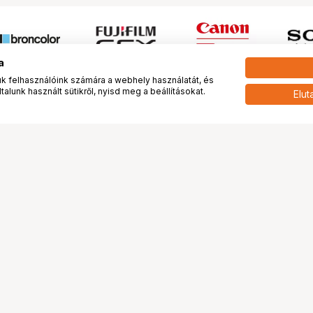
a
 felhasználóink számára a webhely használatát, és
alunk használt sütikről, nyisd meg a beállításokat.
Elut
 meg minket!
További oldalaink
tkozunk
Fotókönyv
 véleménye rólunk
Fotólabor
óterem és Stúdió
Digitalizálás
vények
PhaseOne
tya
Bluechip
tya
Problog
Program
Márkáink