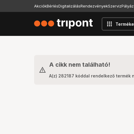
Akciók
Bérlés
Digitalizálás
Rendezvények
Szerviz
Pályáz
apps
Terméke
A cikk nem található!
A(z) 282187 kóddal rendelkező termék 