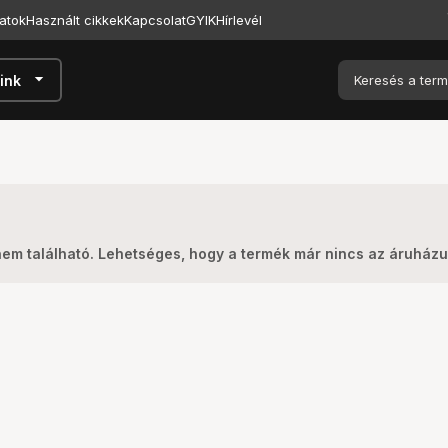
atok
Használt cikkek
Kapcsolat
GYIK
Hírlevél
arrow_drop_down
ink
nem található. Lehetséges, hogy a termék már nincs az áruház