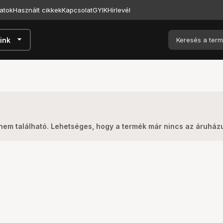
atok
Használt cikkek
Kapcsolat
GYIK
Hírlevél
arrow_drop_down
ink
nem található. Lehetséges, hogy a termék már nincs az áruház