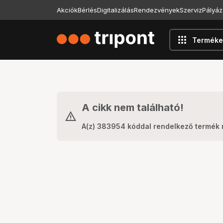
Akciók
Bérlés
Digitalizálás
Rendezvények
Szerviz
Pályáz
apps
Terméke
A cikk nem található!
A(z) 383954 kóddal rendelkező termék 