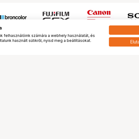
a
 felhasználóink számára a webhely használatát, és
alunk használt sütikről, nyisd meg a beállításokat.
Elut
 meg minket!
További oldalaink
tkozunk
Fotókönyv
 véleménye rólunk
Fotólabor
óterem és Stúdió
Digitalizálás
vények
PhaseOne
tya
Bluechip
tya
Problog
Program
Márkáink