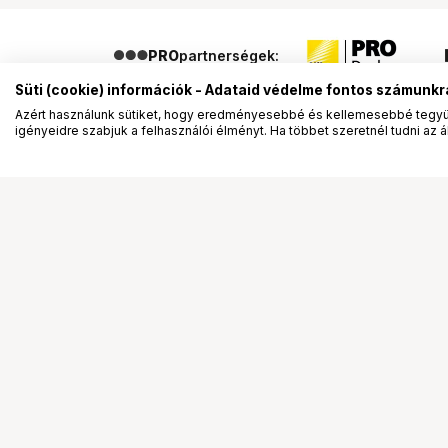
PRO
partnerségek:
Süti (cookie) információk - Adataid védelme fontos számunkr
Azért használunk sütiket, hogy eredményesebbé és kellemesebbé tegyük
igényeidre szabjuk a felhasználói élményt. Ha többet szeretnél tudni az ált
Segítség a vásárláshoz
Ismerj
Fizetési lehetőségek
Bemuta
Szállítással kapcsolatos részletek
Vevőink
Reklamáció és termékvisszaküldés
Bemutat
Fogyasztói elállás
Rendez
Adattörlő kódok
Diákkár
Cofidis Express áruhitel
VIP kár
Lízing lehetőségek
Talent 