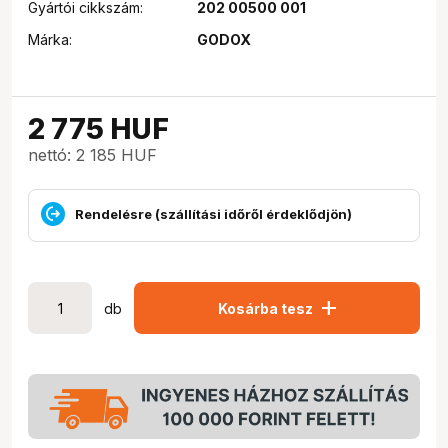
Gyártói cikkszám:
202 00500 001
Márka:
GODOX
2 775
HUF
nettó: 2 185 HUF
Rendelésre (szállítási időről érdeklődjön)
add
db
Kosárba tesz