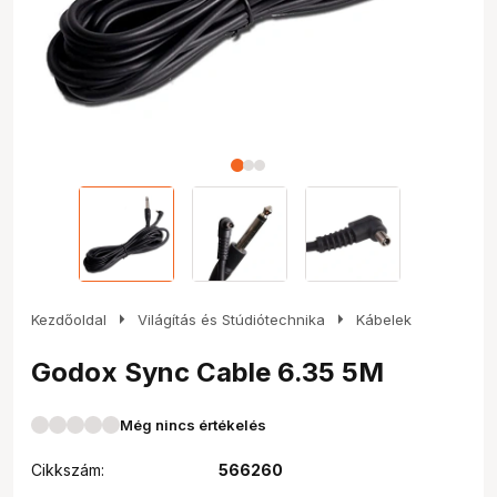
arrow_right
arrow_right
Kezdőoldal
Világítás és Stúdiótechnika
Kábelek
Godox Sync Cable 6.35 5M
Még nincs értékelés
Cikkszám:
566260