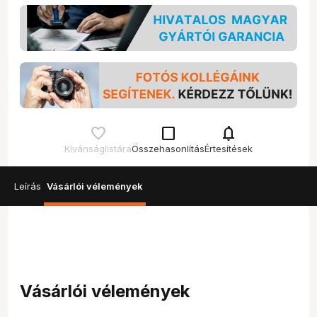
check_box_outline_blank
notifications
Kívánságlistára
Összehasonlítás
Értesítések
Leírás
Vásárlói vélemények
Vásárlói vélemények