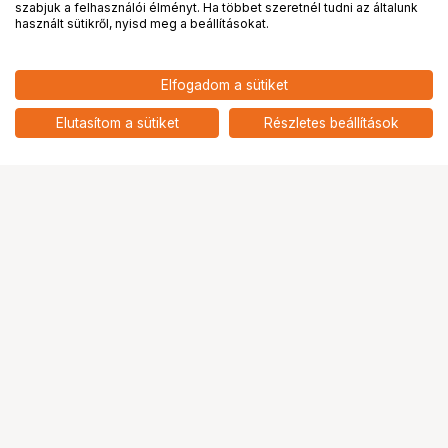
PRO
partnerségek
szabjuk a felhasználói élményt. Ha többet szeretnél tudni az általunk
használt sütikről, nyisd meg a beállításokat.
2 775
HUF
Elfogadom a sütiket
nettó: 2 185 HUF
Godox Sync Cable 6.35 5M
add
Elutasítom a sütiket
Részletes beállítások
Ugrás az oldal tetejére
Segítség a vásárláshoz
Fizetési lehetőségek
Szállítással kapcsolatos részletek
Reklamáció és termékvisszaküldés
Fogyasztói elállás
Adattörlő kódok