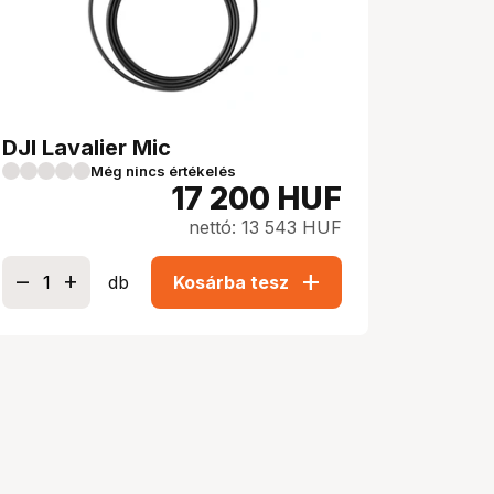
DJI Lavalier Mic
Még nincs értékelés
17 200
HUF
nettó: 13 543 HUF
add
db
Kosárba tesz