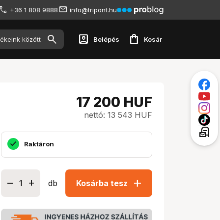
+36 1 808 9888
info@tripont.hu
account_box
shopping_bag
Belépés
Kosár
17 200
HUF
nettó: 13 543 HUF
local_post_office
Raktáron
add
db
Kosárba tesz