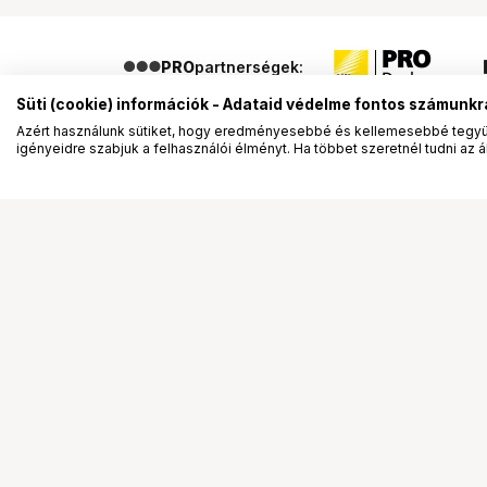
PRO
partnerségek:
Süti (cookie) információk - Adataid védelme fontos számunkr
Azért használunk sütiket, hogy eredményesebbé és kellemesebbé tegyük
igényeidre szabjuk a felhasználói élményt. Ha többet szeretnél tudni az ált
Segítség a vásárláshoz
Ismerj
Fizetési lehetőségek
Bemuta
Szállítással kapcsolatos részletek
Vevőink
Reklamáció és termékvisszaküldés
Bemutat
Fogyasztói elállás
Rendez
Adattörlő kódok
Diákkár
Cofidis Express áruhitel
VIP kár
Lízing lehetőségek
Talent 