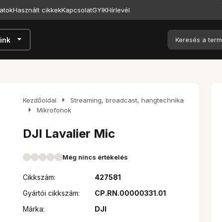
atok
Használt cikkek
Kapcsolat
GYIK
Hírlevél
arrow_drop_down
ink
arrow_right
Kezdőoldal
Streaming, broadcast, hangtechnika
arrow_right
Mikrofonok
DJI Lavalier Mic
Még nincs értékelés
Cikkszám:
427581
Gyártói cikkszám:
CP.RN.00000331.01
Márka:
DJI