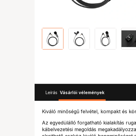
Leírás
Vásárlói vélemények
Kiváló minőségű felvétel, kompakt és könn
Az egyedülálló forgatható kialakítás ruga
kábelvezetési megoldás megakadályozza
elrejthető eszköz kiváló hangminőséget g