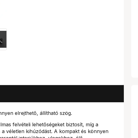
yen elrejthető, állítható szög.
lmas felvételi lehetőségeket biztosít, míg a
 a véletlen kihúzódást. A kompakt és könnyen
arantál interjúkhoz, vlogokhoz, élő