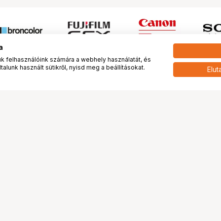
a
 felhasználóink számára a webhely használatát, és
alunk használt sütikről, nyisd meg a beállításokat.
Elut
 meg minket!
További oldalaink
tkozunk
Fotókönyv
 véleménye rólunk
Fotólabor
óterem és Stúdió
Digitalizálás
vények
PhaseOne
tya
Bluechip
tya
Problog
Program
Márkáink