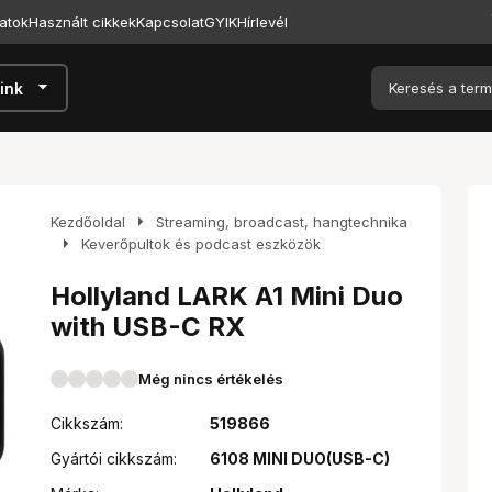
atok
Használt cikkek
Kapcsolat
GYIK
Hírlevél
arrow_drop_down
ink
arrow_right
Kezdőoldal
Streaming, broadcast, hangtechnika
arrow_right
Keverőpultok és podcast eszközök
Hollyland LARK A1 Mini Duo
with USB-C RX
Még nincs értékelés
Cikkszám:
519866
Gyártói cikkszám:
6108 MINI DUO(USB-C)