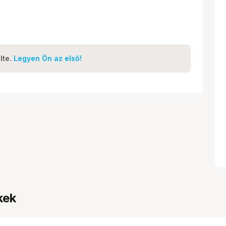
lte.
Legyen Ön az első!
kek