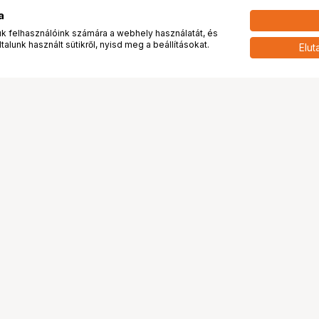
a
 felhasználóink számára a webhely használatát, és
alunk használt sütikről, nyisd meg a beállításokat.
Elut
 meg minket!
További oldalaink
tkozunk
Fotókönyv
 véleménye rólunk
Fotólabor
óterem és Stúdió
Digitalizálás
vények
PhaseOne
tya
Bluechip
tya
Problog
Program
Márkáink
ánlatok
Pályázatok