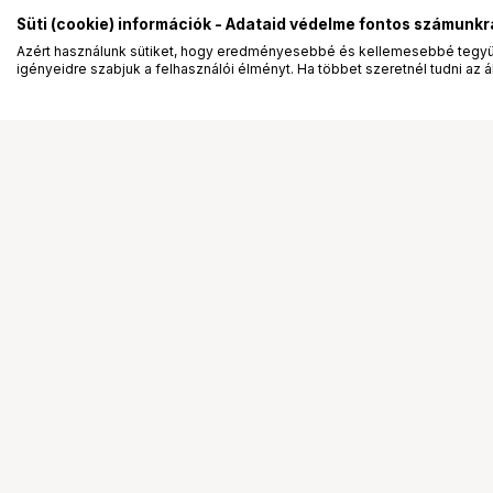
Süti (cookie) információk - Adataid védelme fontos számunkr
Azért használunk sütiket, hogy eredményesebbé és kellemesebbé tegyük
igényeidre szabjuk a felhasználói élményt. Ha többet szeretnél tudni az ált
Segítség a vásárláshoz
Ismerj
Fizetési lehetőségek
Bemuta
Szállítással kapcsolatos részletek
Vevőink
Reklamáció és termékvisszaküldés
Bemutat
Fogyasztói elállás
Rendez
Adattörlő kódok
Diákkár
Cofidis Express áruhitel
VIP kár
Lízing lehetőségek
Talent 
Ajándékutalvány
Állásaj
Gyakran Ismételt Kérdések