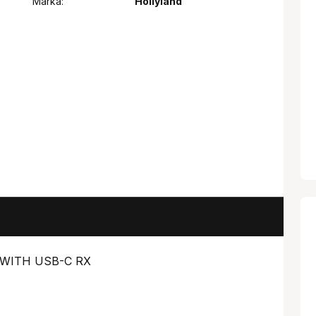
Márka:
Hollyland
 WITH USB-C RX