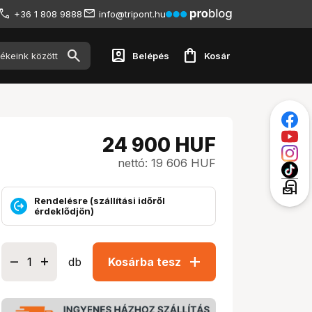
+36 1 808 9888
info@tripont.hu
account_box
shopping_bag
Belépés
Kosár
24 900
HUF
nettó: 19 606 HUF
local_post_office
Rendelésre (szállítási időről
érdeklődjön)
add
db
Kosárba tesz