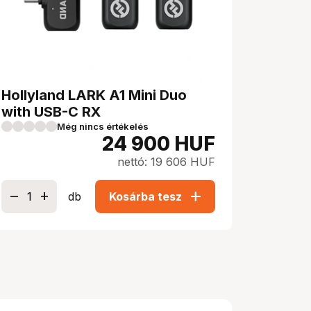
Hollyland LARK A1 Mini Duo
with USB-C RX
Még nincs értékelés
24 900
HUF
nettó: 19 606 HUF
add
db
Kosárba tesz