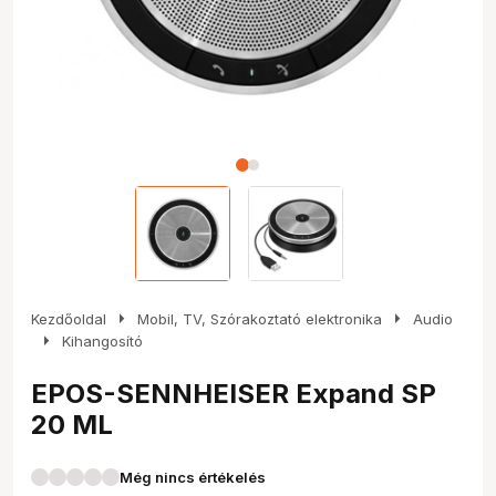
arrow_right
arrow_right
Kezdőoldal
Mobil, TV, Szórakoztató elektronika
Audio
arrow_right
Kihangosító
EPOS-SENNHEISER Expand SP
20 ML
Még nincs értékelés