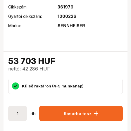
Cikkszám:
361976
Gyártói cikkszám:
1000226
Márka:
SENNHEISER
53 703
HUF
nettó: 42 286 HUF
Külső raktáron (4-5 munkanap)
add
db
Kosárba tesz