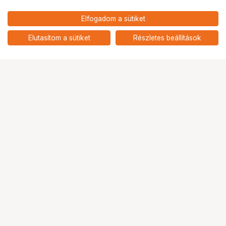
53 703
HUF
Elfogadom a sütiket
nettó: 42 286 HUF
EPOS-SENNHEISER Expand SP
20 ML
add
Elutasítom a sütiket
Részletes beállítások
Ugrás az oldal tetejére
Segítség a vásárláshoz
Fizetési lehetőségek
Szállítással kapcsolatos részletek
Reklamáció és termékvisszaküldés
Fogyasztói elállás
Adattörlő kódok
Cofidis Express áruhitel
Lízing lehetőségek