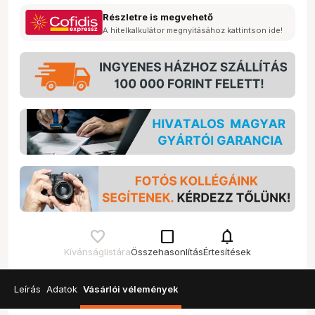
Részletre is megvehető
A hitelkalkulátor megnyitásához kattintson ide!
check_box_outline_blank
notifications
Kívánságlistára
Összehasonlítás
Értesítések
Leírás
Adatok
Vásárlói vélemények