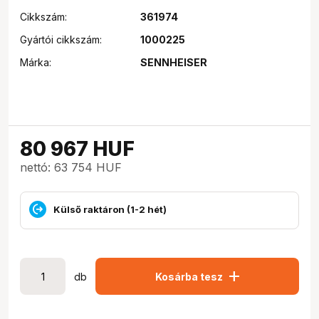
Cikkszám:
361974
Gyártói cikkszám:
1000225
Márka:
SENNHEISER
80 967
HUF
nettó: 63 754 HUF
Külső raktáron (1-2 hét)
add
db
Kosárba tesz