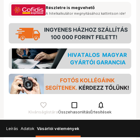
Részletre is megvehető
A hitelkalkulátor megnyitásához kattintson ide!
check_box_outline_blank
notifications
Kívánságlistára
Összehasonlítás
Értesítések
Leírás
Adatok
Vásárlói vélemények