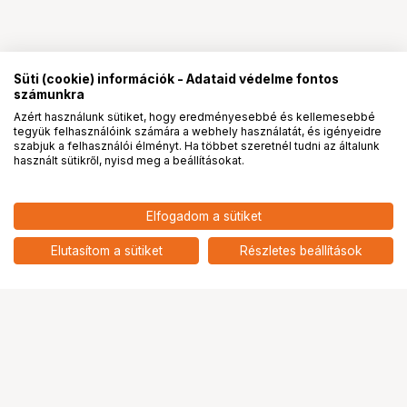
Süti (cookie) információk - Adataid védelme fontos
számunkra
Azért használunk sütiket, hogy eredményesebbé és kellemesebbé
tegyük felhasználóink számára a webhely használatát, és igényeidre
PRO
partnerségek
szabjuk a felhasználói élményt. Ha többet szeretnél tudni az általunk
használt sütikről, nyisd meg a beállításokat.
80 967
HUF
Elfogadom a sütiket
nettó: 63 754 HUF
EPOS-SENNHEISER Expand SP
30T
add
Elutasítom a sütiket
Részletes beállítások
Ugrás az oldal tetejére
Segítség a vásárláshoz