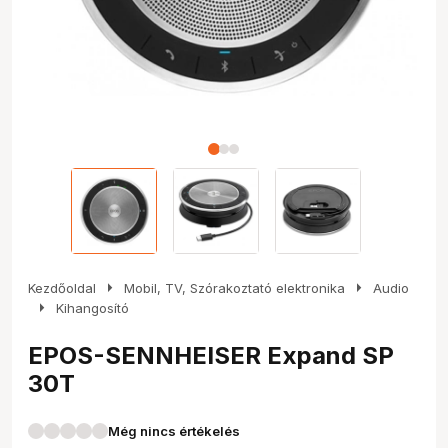
arrow_right
arrow_right
Kezdőoldal
Mobil, TV, Szórakoztató elektronika
Audio
arrow_right
Kihangosító
EPOS-SENNHEISER Expand SP
30T
Még nincs értékelés