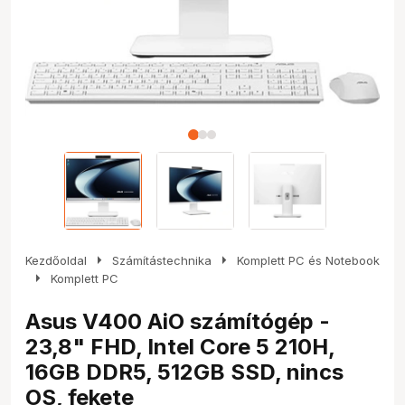
arrow_right
arrow_right
Kezdőoldal
Számítástechnika
Komplett PC és Notebook
arrow_right
Komplett PC
Asus V400 AiO számítógép -
23,8" FHD, Intel Core 5 210H,
16GB DDR5, 512GB SSD, nincs
OS, fekete