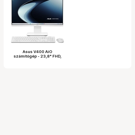
Asus V400 AiO
számítógép - 23,8" FHD,
Intel Core 5 210H, 16GB
DDR5, 512GB SSD, nincs
OS, fekete