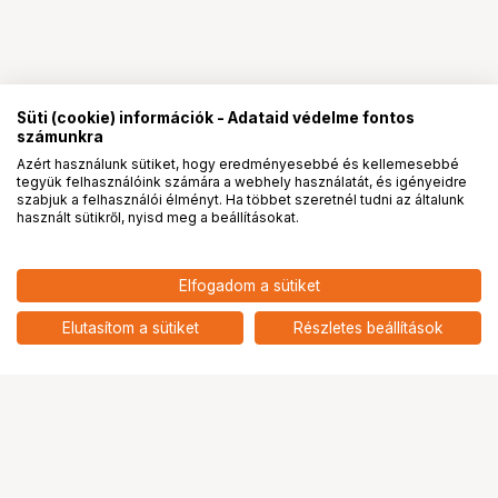
Süti (cookie) információk - Adataid védelme fontos
számunkra
Azért használunk sütiket, hogy eredményesebbé és kellemesebbé
tegyük felhasználóink számára a webhely használatát, és igényeidre
PRO
partnerségek
szabjuk a felhasználói élményt. Ha többet szeretnél tudni az általunk
használt sütikről, nyisd meg a beállításokat.
405 716
HUF
Asus V400 AiO számítógép -
Elfogadom a sütiket
nettó: 319 462 HUF
23,8" FHD, Intel Core 5 210H,
16GB DDR5, 512GB SSD, nincs
add
Elutasítom a sütiket
Részletes beállítások
OS, fekete
Ugrás az oldal tetejére
Segítség a vásárláshoz