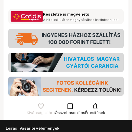
Részletre is megvehető
A hitelkalkulátor megnyitásához kattintson ide!
check_box_outline_blank
notifications
Kívánságlistára
Összehasonlítás
Értesítések
Leírás
Vásárlói vélemények