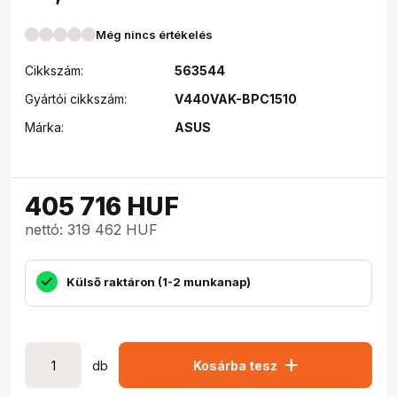
Még nincs értékelés
Cikkszám:
563544
Gyártói cikkszám:
V440VAK-BPC1510
Márka:
ASUS
405 716
HUF
nettó: 319 462 HUF
Külső raktáron (1-2 munkanap)
add
db
Kosárba tesz