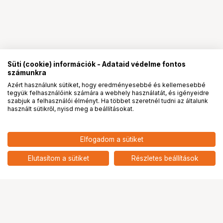
Süti (cookie) információk - Adataid védelme fontos
számunkra
Azért használunk sütiket, hogy eredményesebbé és kellemesebbé
tegyük felhasználóink számára a webhely használatát, és igényeidre
PRO
partnerségek
szabjuk a felhasználói élményt. Ha többet szeretnél tudni az általunk
használt sütikről, nyisd meg a beállításokat.
Elfogadom a sütiket
2 598 900
HUF
HASSELBLAD X1D II 50C váz
Elutasítom a sütiket
Részletes beállítások
nettó: 2 046 378 HUF
Ugrás az oldal tetejére