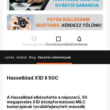
check_box_outline_blank
notifications
Kívánságlistára
Összehasonlítás
Értesítések
Leírás
Adatok
Blog
Vásárlói vélemények
Hasselblad X1D II 50C
A Hasselblad elkészítette a népszerű, 50
megapixeles X1D középformátumú MILC
kamerájának továbbfejlesztett második