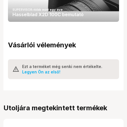
SUPERVISOR
•
több mint egy éve
Hasselblad X2D 100C bemutató
Vásárlói vélemények
Ezt a terméket még senki nem értékelte.
Legyen Ön az első!
Utoljára megtekintett termékek