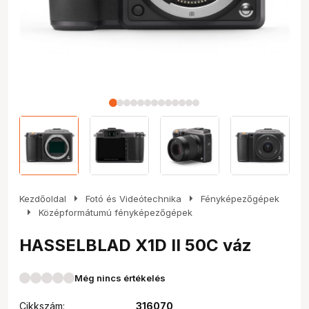
arrow_right
arrow_right
Kezdőoldal
Fotó és Videótechnika
Fényképezőgépek
arrow_right
Középformátumú fényképezőgépek
HASSELBLAD X1D II 50C váz
Még nincs értékelés
Cikkszám:
316070