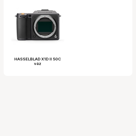
HASSELBLAD X1D II 50C
váz