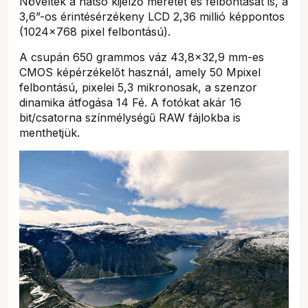
Növelték a hátsó kijelző méretét és felbontását is, a
3,6”-os érintésérzékeny LCD 2,36 millió képpontos
(1024×768 pixel felbontású).
A csupán 650 grammos váz 43,8×32,9 mm-es
CMOS képérzékelőt használ, amely 50 Mpixel
felbontású, pixelei 5,3 mikronosak, a szenzor
dinamika átfogása 14 Fé. A fotókat akár 16
bit/csatorna színmélységű RAW fájlokba is
menthetjük.