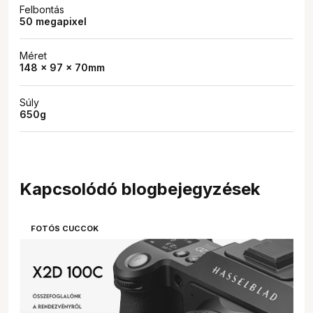
Felbontás
50 megapixel
Méret
148 x 97 x 70mm
Súly
650g
Kapcsolódó blogbejegyzések
favorite
1
FOTÓS CUCCOK