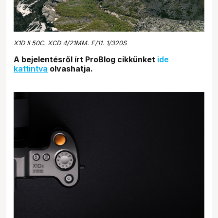
X1D II 50C. XCD 4/21MM. F/11. 1/320S
A bejelentésről írt ProBlog cikkünket
ide
kattintva
olvashatja.