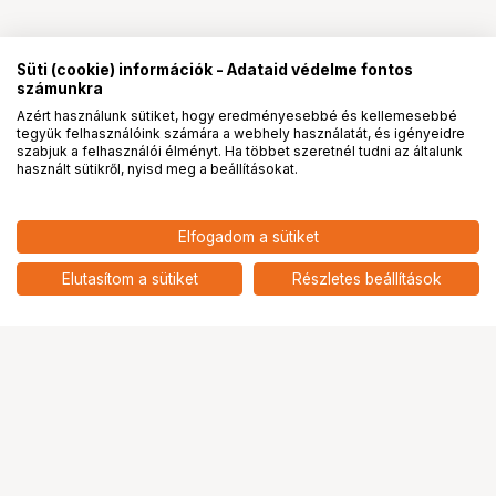
Süti (cookie) információk - Adataid védelme fontos
számunkra
Azért használunk sütiket, hogy eredményesebbé és kellemesebbé
tegyük felhasználóink számára a webhely használatát, és igényeidre
PRO
partnerségek
szabjuk a felhasználói élményt. Ha többet szeretnél tudni az általunk
használt sütikről, nyisd meg a beállításokat.
Elfogadom a sütiket
Elutasítom a sütiket
Részletes beállítások
Ugrás az oldal tetejére
Segítség a vásárláshoz
Fizetési lehetőségek