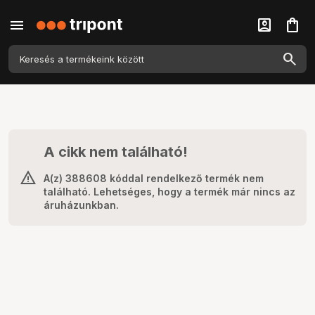
menu
account_box
shopping_bag
A cikk nem található!
A(z) 388608 kóddal rendelkező termék nem
található. Lehetséges, hogy a termék már nincs az
áruházunkban.