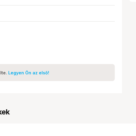
lte.
Legyen Ön az első!
kek