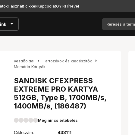
atok
Használt cikkek
Kapcsolat
GYIK
Hírlevél
arrow_drop_down
ink
arrow_right
arrow_right
Kezdőoldal
Tartozékok és kiegészítők
Memória Kártyák
SANDISK CFEXPRESS
EXTREME PRO KARTYA
512GB, Type B, 1700MB/s,
1400MB/s, (186487)
Még nincs értékelés
Cikkszám:
433111