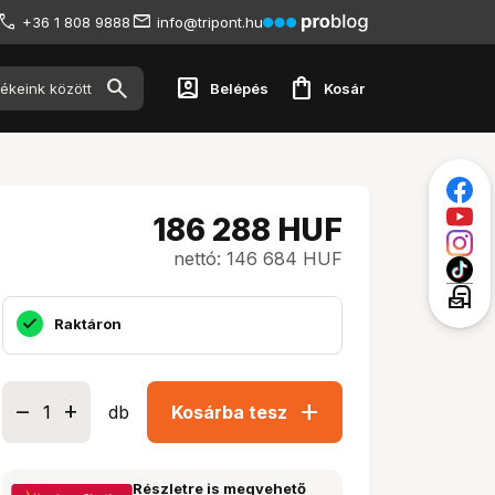
+36 1 808 9888
info@tripont.hu
account_box
shopping_bag
Belépés
Kosár
186 288
HUF
nettó: 146 684 HUF
local_post_office
Raktáron
add
db
Kosárba tesz
Részletre is megvehető