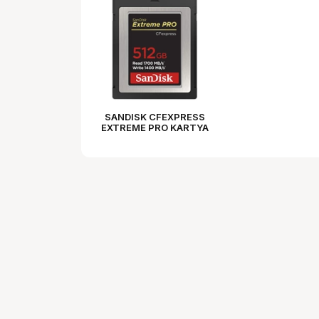
SANDISK CFEXPRESS
EXTREME PRO KARTYA
512GB, Type B,
1700MB/s, 1400MB/s,
(186487)