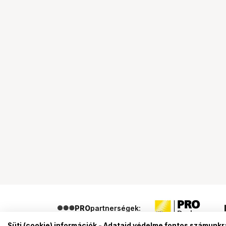
PRO
partnerségek:
Süti (cookie) információk - Adataid védelme fontos számunkr