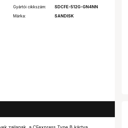
Gyártói cikkszám:
SDCFE-512G-GN4NN
Márka:
SANDISK
yek zajlanak, a CFexpress Type B kártya