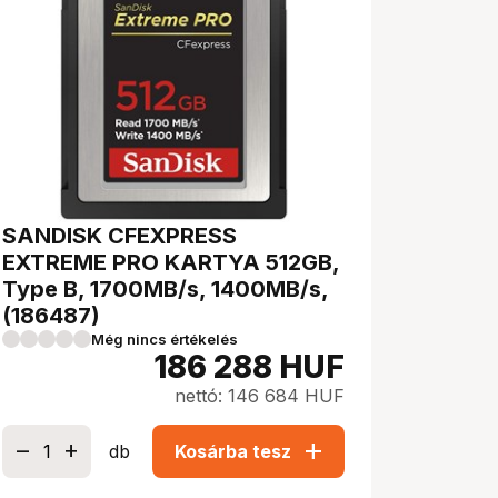
SANDISK CFEXPRESS
EXTREME PRO KARTYA 512GB,
Type B, 1700MB/s, 1400MB/s,
(186487)
Még nincs értékelés
186 288
HUF
nettó: 146 684 HUF
add
db
Kosárba tesz