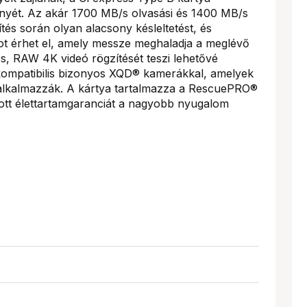
ményét. Az akár 1700 MB/s olvasási és 1400 MB/s
tés során olyan alacsony késleltetést, és
 érhet el, amely messze meghaladja a meglévő
es, RAW 4K videó rögzítését teszi lehetővé
é kompatibilis bizonyos XQD® kamerákkal, amelyek
 alkalmazzák. A kártya tartalmazza a RescuePRO®
ott élettartamgaranciát a nagyobb nyugalom