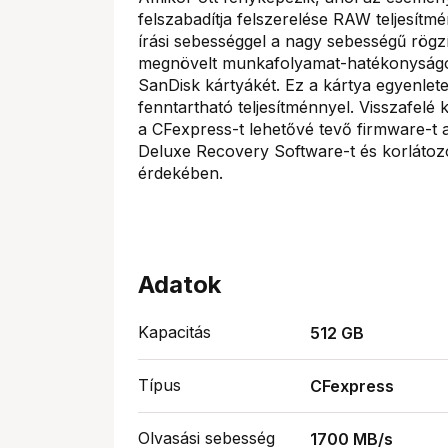
felszabadítja felszerelése RAW teljesít
írási sebességgel a nagy sebességű rögzí
megnövelt munkafolyamat-hatékonyságot
SanDisk kártyákét. Ez a kártya egyenlet
fenntartható teljesítménnyel. Visszafel
a CFexpress-t lehetővé tevő firmware-t
Deluxe Recovery Software-t és korlátoz
érdekében.
Adatok
Kapacitás
512 GB
Típus
CFexpress
Olvasási sebesség
1700 MB/s