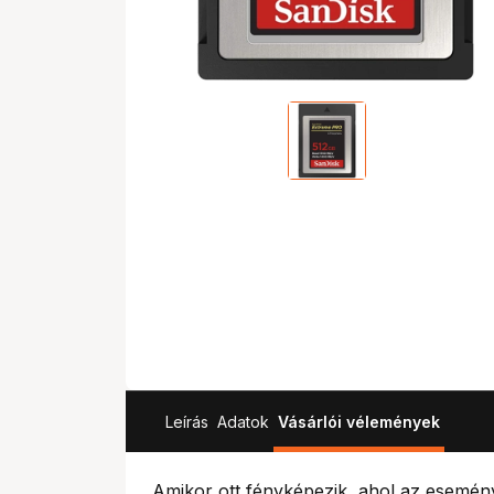
Leírás
Adatok
Vásárlói vélemények
Amikor ott fényképezik, ahol az esemén