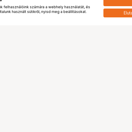
 felhasználóink számára a webhely használatát, és
alunk használt sütikről, nyisd meg a beállításokat.
Elut
 meg minket!
További oldalaink
tkozunk
Fotókönyv
 véleménye rólunk
Fotólabor
óterem és Stúdió
Digitalizálás
vények
PhaseOne
tya
Bluechip
tya
Problog
Program
Márkáink
ánlatok
Pályázatok