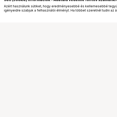
Azért használunk sütiket, hogy eredményesebbé és kellemesebbé tegyük
igényeidre szabjuk a felhasználói élményt. Ha többet szeretnél tudni az ált
Segítség a vásárláshoz
Ismerj
Fizetési lehetőségek
Bemuta
Szállítással kapcsolatos részletek
Vevőink
Reklamáció és termékvisszaküldés
Bemutat
Fogyasztói elállás
Rendez
Adattörlő kódok
Diákkár
Cofidis Express áruhitel
VIP kár
Lízing lehetőségek
Talent 
Ajándékutalvány
Állásaj
Gyakran Ismételt Kérdések