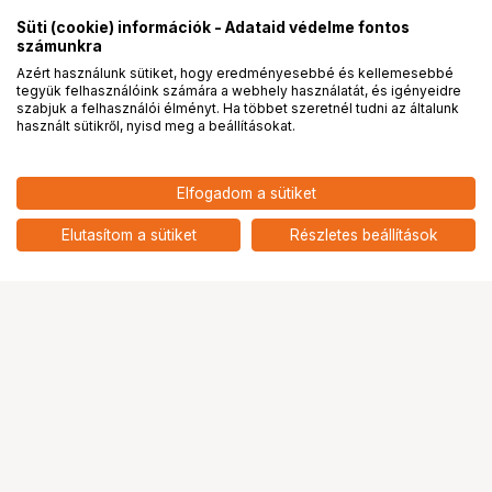
Süti (cookie) információk - Adataid védelme fontos
számunkra
Azért használunk sütiket, hogy eredményesebbé és kellemesebbé
tegyük felhasználóink számára a webhely használatát, és igényeidre
PRO
partnerségek
szabjuk a felhasználói élményt. Ha többet szeretnél tudni az általunk
használt sütikről, nyisd meg a beállításokat.
Elfogadom a sütiket
HOLLYLAND LARK MAX 2
25 900
HUF
CHARGING CASE FOR LARK MAX 2
Elutasítom a sütiket
Részletes beállítások
nettó: 20 394 HUF
Ugrás az oldal tetejére
Segítség a vásárláshoz
Fizetési lehetőségek
Szállítással kapcsolatos részletek