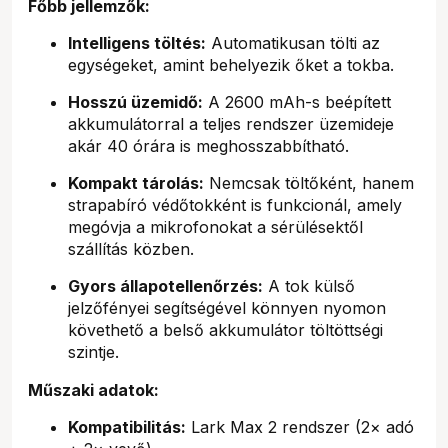
Főbb jellemzők:
Intelligens töltés:
Automatikusan tölti az
egységeket, amint behelyezik őket a tokba.
Hosszú üzemidő:
A 2600 mAh-s beépített
akkumulátorral a teljes rendszer üzemideje
akár 40 órára is meghosszabbítható.
Kompakt tárolás:
Nemcsak töltőként, hanem
strapabíró védőtokként is funkcionál, amely
megóvja a mikrofonokat a sérülésektől
szállítás közben.
Gyors állapotellenőrzés:
A tok külső
jelzőfényei segítségével könnyen nyomon
követhető a belső akkumulátor töltöttségi
szintje.
Műszaki adatok:
Kompatibilitás:
Lark Max 2 rendszer (2× adó