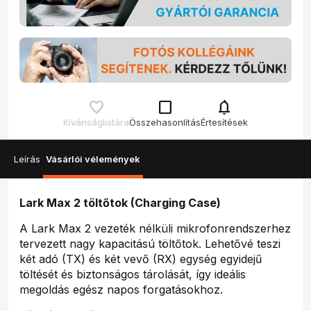
check_box_outline_blank
notifications
Kívánságlistára
Összehasonlítás
Értesítések
Leírás
Vásárlói vélemények
Lark Max 2 töltőtok (Charging Case)
A Lark Max 2 vezeték nélküli mikrofonrendszerhez
tervezett nagy kapacitású töltőtok. Lehetővé teszi
két adó (TX) és két vevő (RX) egység egyidejű
töltését és biztonságos tárolását, így ideális
megoldás egész napos forgatásokhoz.