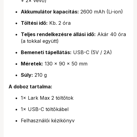
+ 2× vevő)
Akkumulátor kapacitás:
2600 mAh (Li-ion)
Töltési idő:
Kb. 2 óra
Teljes rendelkezésre állási idő:
Akár 40 óra
(a tokkal együtt)
Bemeneti tápellátás:
USB-C (5V / 2A)
Méretek:
130 × 90 × 50 mm
Súly:
210 g
A doboz tartalma:
1× Lark Max 2 töltőtok
1× USB-C töltőkábel
Felhasználói kézikönyv