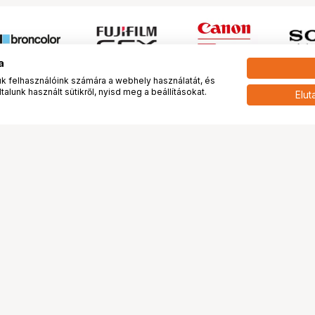
a
 felhasználóink számára a webhely használatát, és
alunk használt sütikről, nyisd meg a beállításokat.
Elut
 meg minket!
További oldalaink
tkozunk
Fotókönyv
 véleménye rólunk
Fotólabor
óterem és Stúdió
Digitalizálás
vények
PhaseOne
tya
Bluechip
tya
Problog
Program
Márkáink