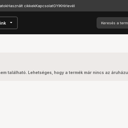
atok
Használt cikkek
Kapcsolat
GYIK
Hírlevél
arrow_drop_down
ink
nem található. Lehetséges, hogy a termék már nincs az áruház