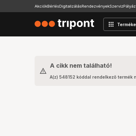
Akciók
Bérlés
Digitalizálás
Rendezvények
Szerviz
Pályáz
apps
Terméke
A cikk nem található!
A(z) 548152 kóddal rendelkező termék 