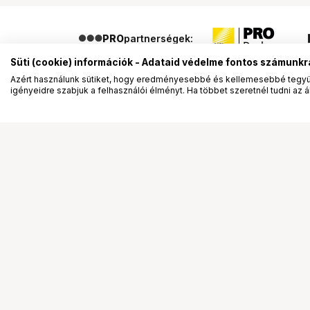
PRO
partnerségek:
Süti (cookie) információk - Adataid védelme fontos számunkr
Azért használunk sütiket, hogy eredményesebbé és kellemesebbé tegyük
igényeidre szabjuk a felhasználói élményt. Ha többet szeretnél tudni az ált
Segítség a vásárláshoz
Ismerj
Fizetési lehetőségek
Bemuta
Szállítással kapcsolatos részletek
Vevőink
Reklamáció és termékvisszaküldés
Bemutat
Fogyasztói elállás
Rendez
Adattörlő kódok
Diákkár
Cofidis Express áruhitel
VIP kár
Lízing lehetőségek
Talent 