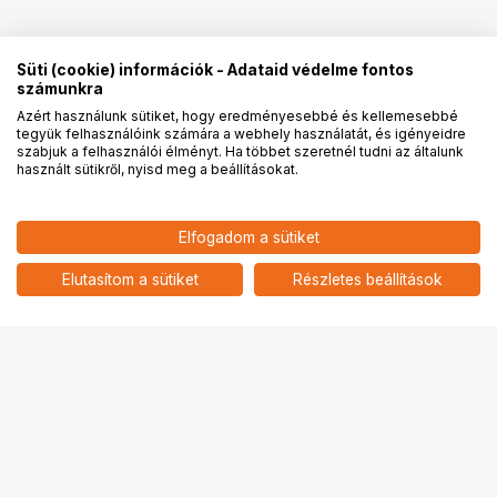
Süti (cookie) információk - Adataid védelme fontos
számunkra
Azért használunk sütiket, hogy eredményesebbé és kellemesebbé
tegyük felhasználóink számára a webhely használatát, és igényeidre
PRO
partnerségek
szabjuk a felhasználói élményt. Ha többet szeretnél tudni az általunk
használt sütikről, nyisd meg a beállításokat.
Elfogadom a sütiket
Elutasítom a sütiket
Részletes beállítások
Ugrás az oldal tetejére
Segítség a vásárláshoz
Fizetési lehetőségek