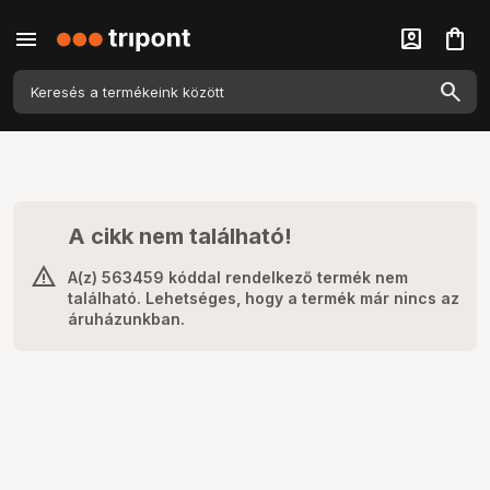
menu
account_box
shopping_bag
A cikk nem található!
A(z) 563459 kóddal rendelkező termék nem
található. Lehetséges, hogy a termék már nincs az
áruházunkban.