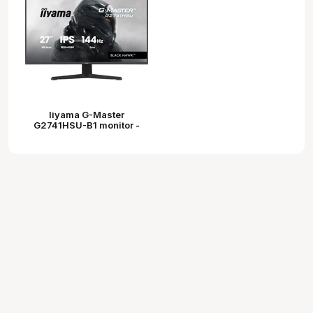
Iiyama G-Master
G2741HSU-B1 monitor -
27", FHD, FastIPS, 1ms,
144Hz, FreeSync, USB hub