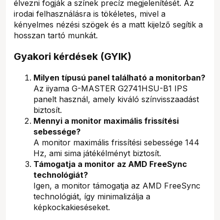
élvezni fogják a színek precíz megjelenítését. Az
irodai felhasználásra is tökéletes, mivel a
kényelmes nézési szögek és a matt kijelző segítik a
hosszan tartó munkát.
Gyakori kérdések (GYIK)
Milyen típusú panel található a monitorban?
Az iiyama G-MASTER G2741HSU-B1 IPS
panelt használ, amely kiváló színvisszaadást
biztosít.
Mennyi a monitor maximális frissítési
sebessége?
A monitor maximális frissítési sebessége 144
Hz, ami sima játékélményt biztosít.
Támogatja a monitor az AMD FreeSync
technológiát?
Igen, a monitor támogatja az AMD FreeSync
technológiát, így minimalizálja a
képkockakieséseket.