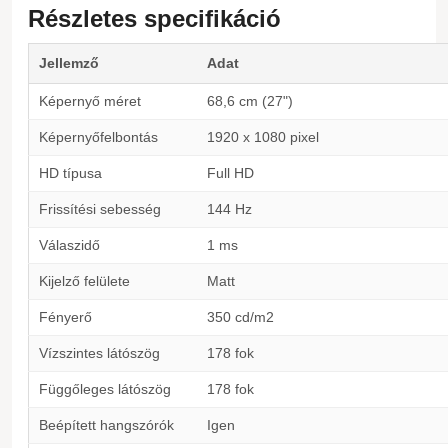
Részletes specifikáció
Jellemző
Adat
Képernyő méret
68,6 cm (27")
Képernyőfelbontás
1920 x 1080 pixel
HD típusa
Full HD
Frissítési sebesség
144 Hz
Válaszidő
1 ms
Kijelző felülete
Matt
Fényerő
350 cd/m2
Vízszintes látószög
178 fok
Függőleges látószög
178 fok
Beépített hangszórók
Igen