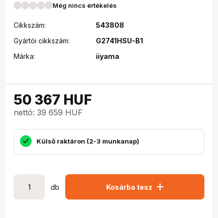
Még nincs értékelés
Cikkszám:
543808
Gyártói cikkszám:
G2741HSU-B1
Márka:
iiyama
50 367
HUF
nettó: 39 659 HUF
Külső raktáron (2-3 munkanap)
add
db
Kosárba tesz