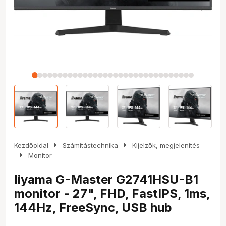
arrow_right
arrow_right
Kezdőoldal
Számítástechnika
Kijelzők, megjelenítés
arrow_right
Monitor
Iiyama G-Master G2741HSU-B1
monitor - 27", FHD, FastIPS, 1ms,
144Hz, FreeSync, USB hub