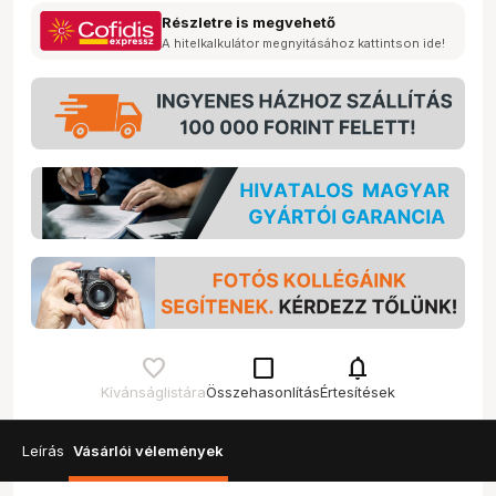
Részletre is megvehető
A hitelkalkulátor megnyitásához kattintson ide!
check_box_outline_blank
notifications
Kívánságlistára
Összehasonlítás
Értesítések
Leírás
Vásárlói vélemények