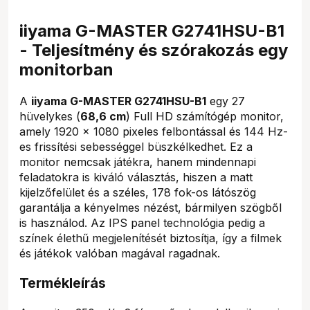
iiyama G-MASTER G2741HSU-B1
- Teljesítmény és szórakozás egy
monitorban
A
iiyama G-MASTER G2741HSU-B1
egy 27
hüvelykes (
68,6 cm
) Full HD számítógép monitor,
amely 1920 x 1080 pixeles felbontással és 144 Hz-
es frissítési sebességgel büszkélkedhet. Ez a
monitor nemcsak játékra, hanem mindennapi
feladatokra is kiváló választás, hiszen a matt
kijelzőfelület és a széles, 178 fok-os látószög
garantálja a kényelmes nézést, bármilyen szögből
is használod. Az IPS panel technológia pedig a
színek élethű megjelenítését biztosítja, így a filmek
és játékok valóban magával ragadnak.
Termékleírás