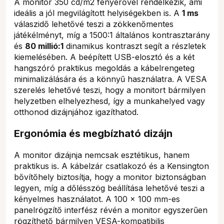
A monitor 350 cd/m2 fényerővel rendelkezik, ami
ideális a jól megvilágított helyiségekben is. A
1 ms
válaszidő lehetővé teszi a zökkenőmentes
játékélményt, míg a 1500:1 általános kontrasztarány
és
80 millió:1
dinamikus kontraszt segít a részletek
kiemelésében. A beépített USB-elosztó és a két
hangszóró praktikus megoldás a kábelrengeteg
minimalizálására és a könnyű használatra. A VESA
szerelés lehetővé teszi, hogy a monitort bármilyen
helyzetben elhelyezhesd, így a munkahelyed vagy
otthonod dizájnjához igazíthatod.
Ergonómia és megbízható dizájn
A monitor dizájnja nemcsak esztétikus, hanem
praktikus is. A kábelzár csatlakozó és a Kensington
bővítőhely biztosítja, hogy a monitor biztonságban
legyen, míg a dőlésszög beállítása lehetővé teszi a
kényelmes használatot. A 100 x 100 mm-es
panelrögzítő interfész révén a monitor egyszerűen
rögzíthető bármilyen VESA-kompatibilis