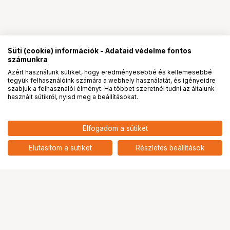
Süti (cookie) információk - Adataid védelme fontos
számunkra
Azért használunk sütiket, hogy eredményesebbé és kellemesebbé
tegyük felhasználóink számára a webhely használatát, és igényeidre
PRO
partnerségek
szabjuk a felhasználói élményt. Ha többet szeretnél tudni az általunk
használt sütikről, nyisd meg a beállításokat.
50 367
HUF
Elfogadom a sütiket
Iiyama G-Master G2741HSU-B1
nettó: 39 659 HUF
monitor - 27", FHD, FastIPS, 1ms,
add
144Hz, FreeSync, USB hub
Elutasítom a sütiket
Részletes beállítások
Ugrás az oldal tetejére
Segítség a vásárláshoz