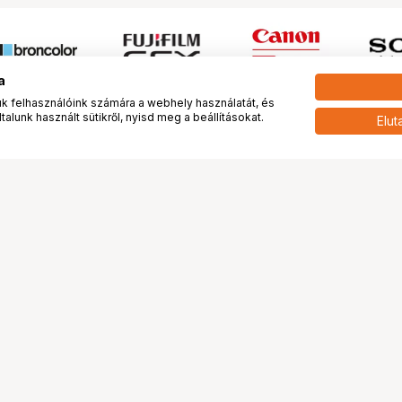
a
 felhasználóink számára a webhely használatát, és
alunk használt sütikről, nyisd meg a beállításokat.
Elut
 meg minket!
További oldalaink
tkozunk
Fotókönyv
 véleménye rólunk
Fotólabor
óterem és Stúdió
Digitalizálás
vények
PhaseOne
tya
Bluechip
tya
Problog
Program
Márkáink