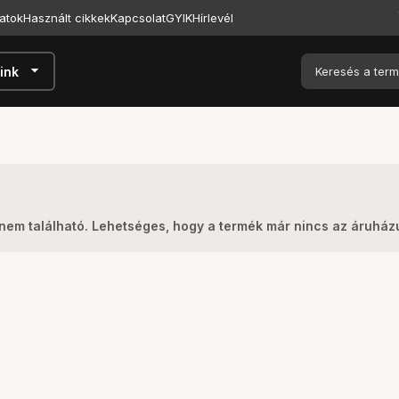
atok
Használt cikkek
Kapcsolat
GYIK
Hírlevél
arrow_drop_down
ink
nem található. Lehetséges, hogy a termék már nincs az áruhá