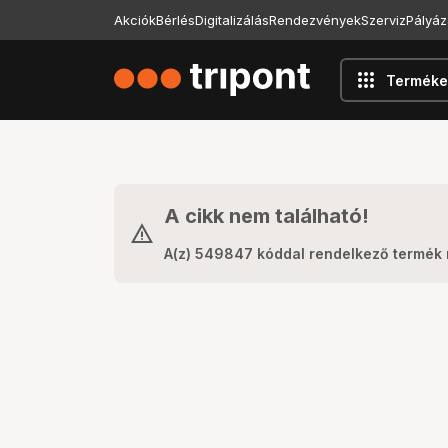
Akciók
Bérlés
Digitalizálás
Rendezvények
Szerviz
Pályáz
apps
Terméke
A cikk nem található!
A(z) 549847 kóddal rendelkező termék 