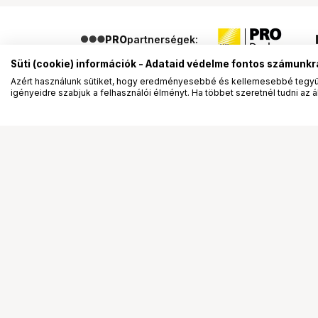
PRO
partnerségek:
Süti (cookie) információk - Adataid védelme fontos számunkr
Azért használunk sütiket, hogy eredményesebbé és kellemesebbé tegyük
igényeidre szabjuk a felhasználói élményt. Ha többet szeretnél tudni az ált
Segítség a vásárláshoz
Ismerj
Fizetési lehetőségek
Bemuta
Szállítással kapcsolatos részletek
Vevőink
Reklamáció és termékvisszaküldés
Bemutat
Fogyasztói elállás
Rendez
Adattörlő kódok
Diákkár
Cofidis Express áruhitel
VIP kár
Lízing lehetőségek
Talent 