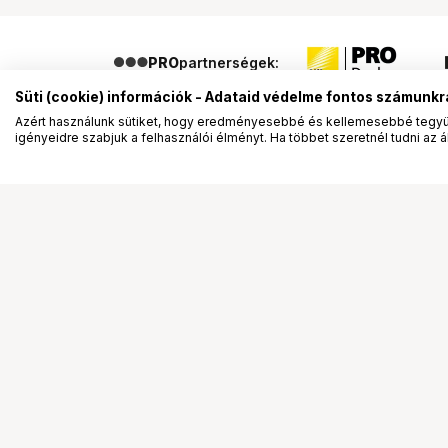
PRO
partnerségek:
Süti (cookie) információk - Adataid védelme fontos számunkr
Azért használunk sütiket, hogy eredményesebbé és kellemesebbé tegyük
igényeidre szabjuk a felhasználói élményt. Ha többet szeretnél tudni az ált
Segítség a vásárláshoz
Ismerj
Fizetési lehetőségek
Bemuta
Szállítással kapcsolatos részletek
Vevőink
Reklamáció és termékvisszaküldés
Bemutat
Fogyasztói elállás
Rendez
Adattörlő kódok
Diákkár
Cofidis Express áruhitel
VIP kár
Lízing lehetőségek
Talent 