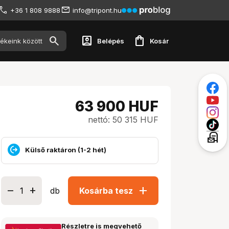
+36 1 808 9888
info@tripont.hu
account_box
shopping_bag
Belépés
Kosár
63 900
HUF
nettó: 50 315 HUF
local_post_office
Külső raktáron (1-2 hét)
add
db
Kosárba tesz
Részletre is megvehető