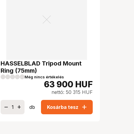
HASSELBLAD Tripod Mount
Ring (75mm)
Még nincs értékelés
63 900
HUF
nettó: 50 315 HUF
add
db
Kosárba tesz