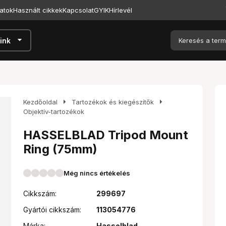
atok
Használt cikkek
Kapcsolat
GYIK
Hírlevél
arrow_drop_down
ink
arrow_right
arrow_right
Kezdőoldal
Tartozékok és kiegészítők
Objektív-tartozékok
HASSELBLAD Tripod Mount
Ring (75mm)
Még nincs értékelés
Cikkszám:
299697
Gyártói cikkszám:
113054776
Márka:
Hasselblad