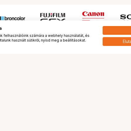
a
 felhasználóink számára a webhely használatát, és
alunk használt sütikről, nyisd meg a beállításokat.
Elut
 meg minket!
További oldalaink
tkozunk
Fotókönyv
 véleménye rólunk
Fotólabor
óterem és Stúdió
Digitalizálás
vények
PhaseOne
tya
Bluechip
tya
Problog
Program
Márkáink