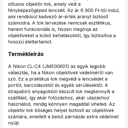
stílusos objektív tok, amely védi a
fényképezőgéped lencséit. Az ár 6 900 Ft-tól indul,
ami rendkívül kedvező ár-érték arányt biztosít
számodra. A tok tervezése nemcsak esztétikus,
hanem funkcionális is, hiszen megóvja az
objektíveket a külső behatásoktól, így biztosítva a
hosszú élettartamot.
Termékleírás
A Nikon CL-C4 (JME00601) az egyik legjobb
választás, ha a Nikon objektívek védelméről van
szó. Ez a praktikus tok megvédi a lencséidet a
portól, karcolásoktól és egyéb sérülésektől. A
strapabíró anyagokból készült tok megkönnyíti a
szállítást, így akár fotózáshoz, akár utazáshoz
használod, mindig könnyen magaddal viheted. Az
objektív tok bőséges helyet biztosít az objektívek
számára, emellett a belső párnázás extra védelmet
nyújt.