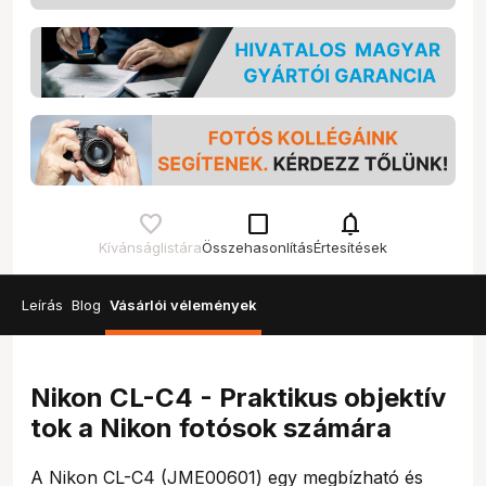
check_box_outline_blank
notifications
Kívánságlistára
Összehasonlítás
Értesítések
Leírás
Blog
Vásárlói vélemények
Nikon CL-C4 - Praktikus objektív
tok a Nikon fotósok számára
A Nikon CL-C4 (JME00601) egy megbízható és