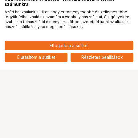
számunkra
Azért használunk sütiket, hogy eredményesebbé és kellemesebbé
tegyük felhasználóink számára a webhely használatát, és igényeidre
PRO
partnerségek
szabjuk a felhasználói élményt. Ha többet szeretnél tudni az általunk
használt sütikről, nyisd meg a beállításokat.
6 900
HUF
Elfogadom a sütiket
nettó: 5 433 HUF
NIKON CL-C4 Objektív tok
add
Elutasítom a sütiket
Részletes beállítások
Ugrás az oldal tetejére
Segítség a vásárláshoz
Fizetési lehetőségek
Szállítással kapcsolatos részletek
Reklamáció és termékvisszaküldés