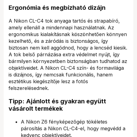
Ergonómia és megbízható dizájn
A Nikon CL-C4 tok anyaga tartós és strapabíró,
amely ellenáll a mindennapi használatnak. Az
ergonomikus kialakításnak köszönhetően könnyen
kezelhető, és a záródás is biztonságos, így
biztosan nem kell aggódnod, hogy a lencséd kiesik.
A tok belső párnázása extra védelmet nyújt, így
bármilyen környezetben biztonságban tudhatod az
objektíveidet. A Nikon CL-C4 szín- és formavilága
is dizájnos, így nemcsak funkcionális, hanem
esztétikus kiegészítője lesz a fotós
felszerelésednek.
Tipp: Ajánlott és gyakran együtt
vásárolt termékek
A Nikon Z6 fényképezőgép tökéletes
párosítás a Nikon CL-C4-el, hogy megvédd a
kedvenc objektíveidet.