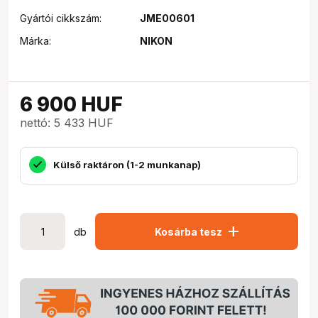
Gyártói cikkszám:
JME00601
Márka:
NIKON
6 900
HUF
nettó: 5 433 HUF
Külső raktáron (1-2 munkanap)
add
db
Kosárba tesz