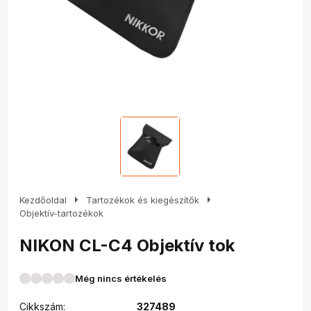
arrow_right
arrow_right
Kezdőoldal
Tartozékok és kiegészítők
Objektív-tartozékok
NIKON CL-C4 Objektív tok
Még nincs értékelés
Cikkszám:
327489