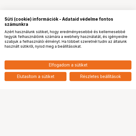
Süti (cookie) információk - Adataid védelme fontos
számunkra
Azért használunk sütiket, hogy eredményesebbé és kellemesebbé
tegyük felhasználóink számára a webhely használatát, és igényeidre
PRO
partnerségek
szabjuk a felhasználói élményt. Ha többet szeretnél tudni az általunk
használt sütikről, nyisd meg a beállításokat.
Elfogadom a sütiket
Elutasítom a sütiket
Részletes beállítások
Ugrás az oldal tetejére
Segítség a vásárláshoz
Fizetési lehetőségek