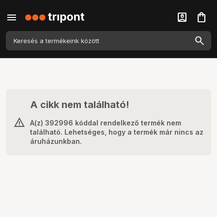
menu
account_box
shopping_bag
A cikk nem található!
A(z) 392996 kóddal rendelkező termék nem
található. Lehetséges, hogy a termék már nincs az
áruházunkban.