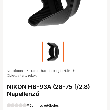
arrow_right
arrow_right
Kezdőoldal
Tartozékok és kiegészítők
Objektív-tartozékok
NIKON HB-93A (28-75 f/2.8)
Napellenző
Még nincs értékelés