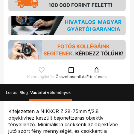
check_box_outline_blank
notifications
Kívánságlistára
Összehasonlítás
Értesítések
Leírás
Blog
Vásárlói vélemények
Kifejezetten a NIKKOR Z 28-75mm f/2.8
objektívhez készült bajonettzáras objektív
fényellenző. Minimálisra csökkenti az objektívbe
jutó szórt fény mennyiségét, és csökkenti a