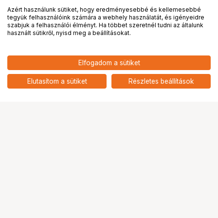
Azért használunk sütiket, hogy eredményesebbé és kellemesebbé
tegyük felhasználóink számára a webhely használatát, és igényeidre
PRO
partnerségek
szabjuk a felhasználói élményt. Ha többet szeretnél tudni az általunk
használt sütikről, nyisd meg a beállításokat.
18 900
HUF
Elfogadom a sütiket
nettó: 14 882 HUF
NIKON HB-93A (28-75 f/2.8)
Napellenző
add
Elutasítom a sütiket
Részletes beállítások
Ugrás az oldal tetejére
Segítség a vásárláshoz
Fizetési lehetőségek
Szállítással kapcsolatos részletek
Reklamáció és termékvisszaküldés
Fogyasztói elállás