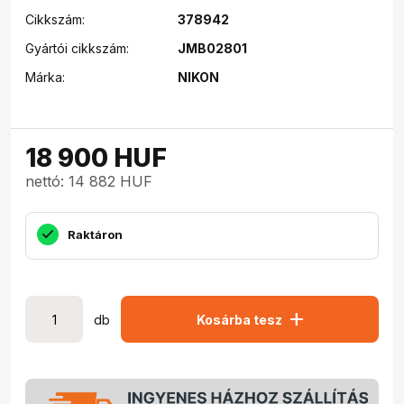
Cikkszám:
378942
Gyártói cikkszám:
JMB02801
Márka:
NIKON
18 900
HUF
nettó: 14 882 HUF
Raktáron
add
db
Kosárba tesz