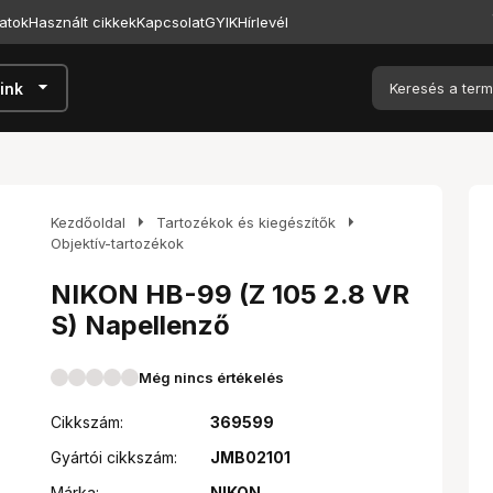
atok
Használt cikkek
Kapcsolat
GYIK
Hírlevél
arrow_drop_down
ink
arrow_right
arrow_right
Kezdőoldal
Tartozékok és kiegészítők
Objektív-tartozékok
NIKON HB-99 (Z 105 2.8 VR
S) Napellenző
Még nincs értékelés
Cikkszám:
369599
Gyártói cikkszám:
JMB02101
Márka:
NIKON