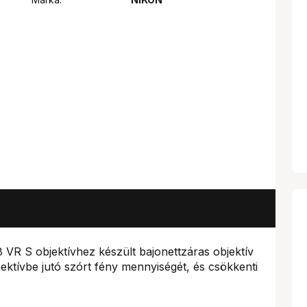
VR S objektívhez készült bajonettzáras objektív
jektívbe jutó szórt fény mennyiségét, és csökkenti