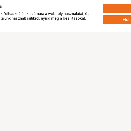
a
 felhasználóink számára a webhely használatát, és
alunk használt sütikről, nyisd meg a beállításokat.
Elut
 meg minket!
További oldalaink
tkozunk
Fotókönyv
 véleménye rólunk
Fotólabor
óterem és Stúdió
Digitalizálás
vények
PhaseOne
tya
Bluechip
tya
Problog
Program
Márkáink
ánlatok
Pályázatok