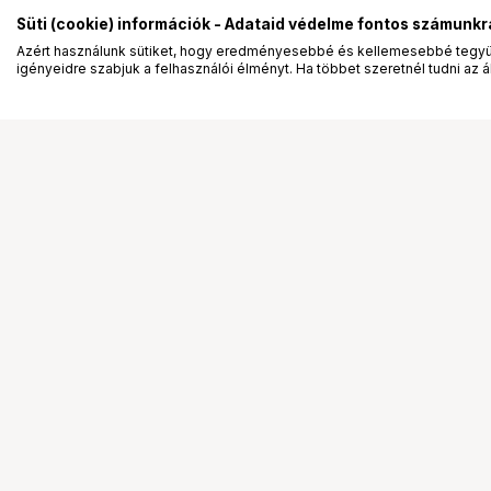
Süti (cookie) információk - Adataid védelme fontos számunkr
Azért használunk sütiket, hogy eredményesebbé és kellemesebbé tegyük
igényeidre szabjuk a felhasználói élményt. Ha többet szeretnél tudni az ált
Segítség a vásárláshoz
Ismerj
Fizetési lehetőségek
Bemuta
Szállítással kapcsolatos részletek
Vevőink
Reklamáció és termékvisszaküldés
Bemutat
Fogyasztói elállás
Rendez
Adattörlő kódok
Diákkár
Cofidis Express áruhitel
VIP kár
Lízing lehetőségek
Talent 
Ajándékutalvány
Állásaj
Gyakran Ismételt Kérdések