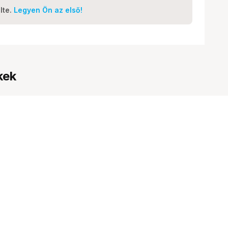
lte.
Legyen Ön az első!
kek