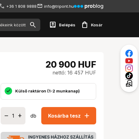
+36 1 808 9888
info@tripont.hu
account_box
shopping_bag
Belépés
Kosár
20 900
HUF
nettó: 16 457 HUF
local_post_office
Külső raktáron (1-2 munkanap)
add
db
Kosárba tesz