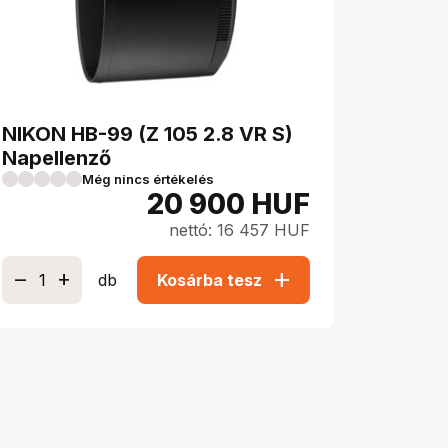
NIKON HB-99 (Z 105 2.8 VR S)
Napellenző
Még nincs értékelés
20 900
HUF
nettó: 16 457 HUF
add
db
Kosárba tesz