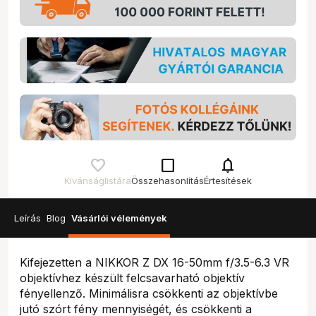
check_box_outline_blank
notifications
Kívánságlistára
Összehasonlítás
Értesítések
Leírás
Blog
Vásárlói vélemények
Kifejezetten a NIKKOR Z DX 16-50mm f/3.5-6.3 VR
objektívhez készült felcsavarható objektív
fényellenző. Minimálisra csökkenti az objektívbe
jutó szórt fény mennyiségét, és csökkenti a