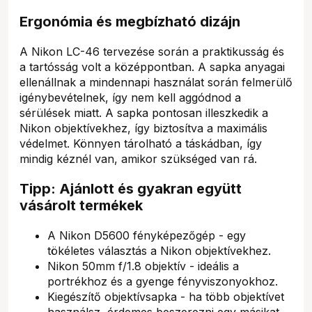
Ergonómia és megbízható dizájn
A Nikon LC-46 tervezése során a praktikusság és
a tartósság volt a középpontban. A sapka anyagai
ellenállnak a mindennapi használat során felmerülő
igénybevételnek, így nem kell aggódnod a
sérülések miatt. A sapka pontosan illeszkedik a
Nikon objektívekhez, így biztosítva a maximális
védelmet. Könnyen tárolható a táskádban, így
mindig kéznél van, amikor szükséged van rá.
Tipp: Ajánlott és gyakran együtt
vásárolt termékek
A Nikon D5600 fényképezőgép - egy
tökéletes választás a Nikon objektívekhez.
Nikon 50mm f/1.8 objektív - ideális a
portrékhoz és a gyenge fényviszonyokhoz.
Kiegészítő objektívsapka - ha több objektívet
használsz, érdemes beszerezni egy másikat