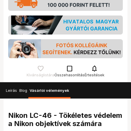
check_box_outline_blank
notifications
Kívánságlistára
Összehasonlítás
Értesítések
Leírás
Blog
Vásárlói vélemények
Nikon LC-46 - Tökéletes védelem
a Nikon objektívek számára