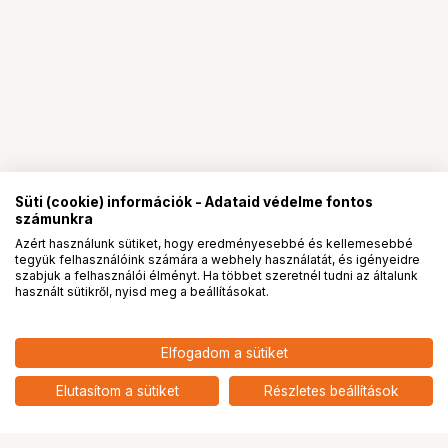
Süti (cookie) információk - Adataid védelme fontos
számunkra
Azért használunk sütiket, hogy eredményesebbé és kellemesebbé
tegyük felhasználóink számára a webhely használatát, és igényeidre
PRO
partnerségek
szabjuk a felhasználói élményt. Ha többet szeretnél tudni az általunk
használt sütikről, nyisd meg a beállításokat.
4 400
HUF
Elfogadom a sütiket
nettó: 3 465 HUF
NIKON LC-46B (Z objektív sapka)
add
Elutasítom a sütiket
Részletes beállítások
Ugrás az oldal tetejére