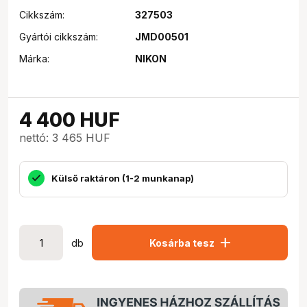
Cikkszám:
327503
Gyártói cikkszám:
JMD00501
Márka:
NIKON
4 400
HUF
nettó: 3 465 HUF
Külső raktáron (1-2 munkanap)
add
db
Kosárba tesz