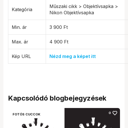
Műszaki cikk > Objektívsapka >
Kategória
Nikon Objektívsapka
Min. ár
3 900 Ft
Max. ár
4 900 Ft
Kép URL
Nézd meg a képet itt
Kapcsolódó blogbejegyzések
favorite
0
FOTÓS CUCCOK