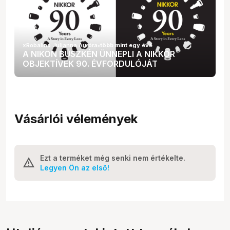
xRobalino Julianna Auróra
•
több mint egy éve
A NIKON BÜSZKÉN ÜNNEPLI A NIKKOR
OBJEKTÍVEK 90. ÉVFORDULÓJÁT
Vásárlói vélemények
Ezt a terméket még senki nem értékelte.
Legyen Ön az első!