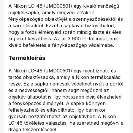
A Nikon LC-46 (JMD00501) egy kiváló minőségű
objektívsapka, amely megvédi a Nikon
fényképezőgép objektívjét a szennyeződésektől és
a karcolásoktól. Ezzel a sapkával biztosíthatod,
hogy a fotós élményeid során mindig tiszta és éles
képeket készíthess. Az ár 3 900 Ft-tól indul, ami
kiváló befektetés a fényképezőgép védelmébe.
Termékleírás
A Nikon LC-46 (JMD00501) egy megbízható és
tartós objektívsapka, amely a Nikon termékcsalád
része. Ez a sapka nemcsak védelmet nyújt a portól
és a nedvességtől, hanem segít megőrizni az
objektív állapotát is, így hosszabb ideig élvezheted
a fényképezés élményét. A sapka könnyen
felhelyezhető és eltávolítható, így bármikor
gyorsan hozzáférhetsz az objektívhez. A Nikon
LC-46 tökéletes választás, ha szeretnéd megóvni a
drága felszerelésedet.