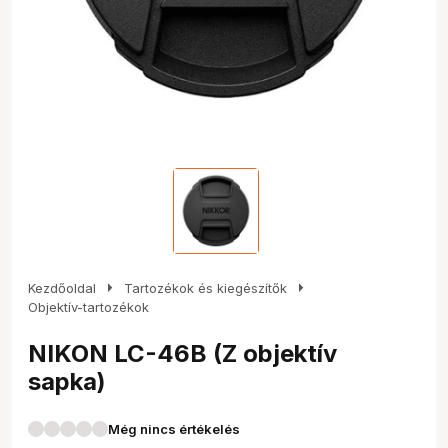
arrow_right
arrow_right
Kezdőoldal
Tartozékok és kiegészítők
Objektív-tartozékok
NIKON LC-46B (Z objektív
sapka)
Még nincs értékelés