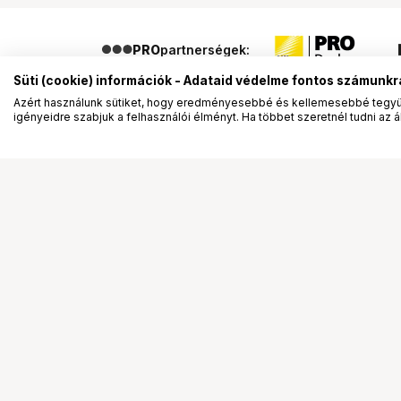
PRO
partnerségek:
Süti (cookie) információk - Adataid védelme fontos számunkr
Azért használunk sütiket, hogy eredményesebbé és kellemesebbé tegyük
igényeidre szabjuk a felhasználói élményt. Ha többet szeretnél tudni az ált
Segítség a vásárláshoz
Ismerj
Fizetési lehetőségek
Bemuta
Szállítással kapcsolatos részletek
Vevőink
Reklamáció és termékvisszaküldés
Bemutat
Fogyasztói elállás
Rendez
Adattörlő kódok
Diákkár
Cofidis Express áruhitel
VIP kár
Lízing lehetőségek
Talent 