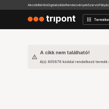
Akciók
Bérlés
Digitalizálás
Rendezvények
Szerviz
Pályáz
apps
Terméke
A cikk nem található!
A(z) 405676 kóddal rendelkező termék 