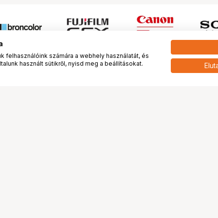
a
 felhasználóink számára a webhely használatát, és
alunk használt sütikről, nyisd meg a beállításokat.
Elut
 meg minket!
További oldalaink
tkozunk
Fotókönyv
 véleménye rólunk
Fotólabor
óterem és Stúdió
Digitalizálás
vények
PhaseOne
tya
Bluechip
tya
Problog
Program
Márkáink