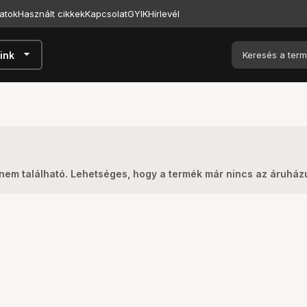
atok
Használt cikkek
Kapcsolat
GYIK
Hírlevél
arrow_drop_down
ink
nem található. Lehetséges, hogy a termék már nincs az áruhá