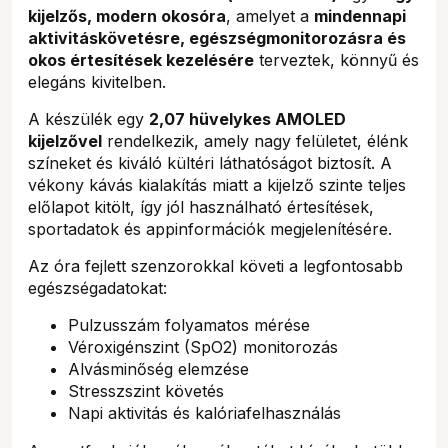
kijelzős, modern okosóra
, amelyet a
mindennapi
aktivitáskövetésre, egészségmonitorozásra és
okos értesítések kezelésére
terveztek, könnyű és
elegáns kivitelben.
A készülék egy
2,07 hüvelykes AMOLED
kijelzővel
rendelkezik, amely nagy felületet, élénk
színeket és kiváló kültéri láthatóságot biztosít. A
vékony kávás kialakítás miatt a kijelző szinte teljes
előlapot kitölt, így jól használható értesítések,
sportadatok és appinformációk megjelenítésére.
Az óra fejlett szenzorokkal követi a legfontosabb
egészségadatokat:
Pulzusszám folyamatos mérése
Véroxigénszint (SpO2) monitorozás
Alvásminőség elemzése
Stresszszint követés
Napi aktivitás és kalóriafelhasználás