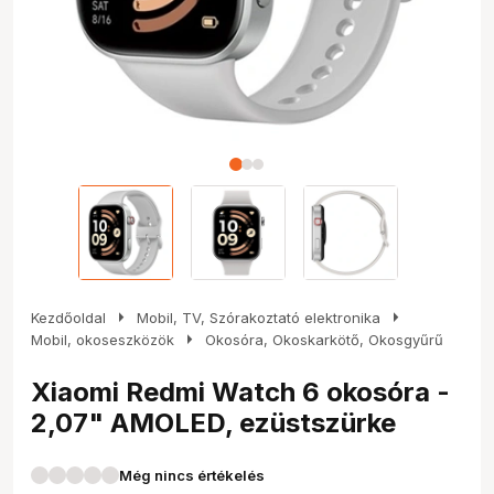
arrow_right
arrow_right
Kezdőoldal
Mobil, TV, Szórakoztató elektronika
arrow_right
Mobil, okoseszközök
Okosóra, Okoskarkötő, Okosgyűrű
Xiaomi Redmi Watch 6 okosóra -
2,07" AMOLED, ezüstszürke
Még nincs értékelés