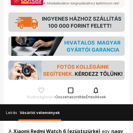
A hitelkalkulátor megnyitásához kattintson ide!
check_box_outline_blank
notifications
Kívánságlistára
Összehasonlítás
Értesítések
Leírás
Vásárlói vélemények
A
Xiaomi Redmi Watch 6 (ezüstszürke)
egy
nagy