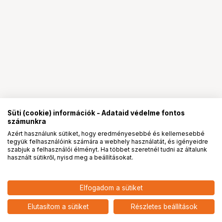
Süti (cookie) információk - Adataid védelme fontos
számunkra
Azért használunk sütiket, hogy eredményesebbé és kellemesebbé
tegyük felhasználóink számára a webhely használatát, és igényeidre
PRO
partnerségek
szabjuk a felhasználói élményt. Ha többet szeretnél tudni az általunk
használt sütikről, nyisd meg a beállításokat.
34 917
HUF
Elfogadom a sütiket
nettó: 27 494 HUF
Xiaomi Redmi Watch 6 okosóra -
2,07" AMOLED, ezüstszürke
add
Elutasítom a sütiket
Részletes beállítások