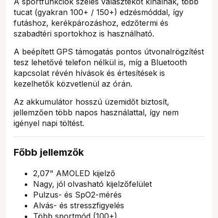
A sportfunkciók széles választékot kínálnak, több
tucat (gyakran 100+ / 150+) edzésmóddal, így
futáshoz, kerékpározáshoz, edzőtermi és
szabadtéri sportokhoz is használható.
A beépített GPS támogatás pontos útvonalrögzítést
tesz lehetővé telefon nélkül is, míg a Bluetooth
kapcsolat révén hívások és értesítések is
kezelhetők közvetlenül az órán.
Az akkumulátor hosszú üzemidőt biztosít,
jellemzően több napos használattal, így nem
igényel napi töltést.
Főbb jellemzők
2,07" AMOLED kijelző
Nagy, jól olvasható kijelzőfelület
Pulzus- és SpO2-mérés
Alvás- és stresszfigyelés
Több sportmód (100+)