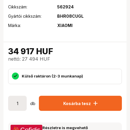
Cikkszám:
562924
Gyártói cikkszám:
BHR08CUGL
Márka:
XIAOMI
34 917
HUF
nettó: 27 494 HUF
Külső raktáron (2-3 munkanap)
add
db
Kosárba tesz
Részletre is megvehető